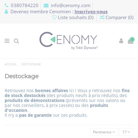
Panneau de gestion des cookies
0380784220
info@cenomy.com
Devenez membre Cenomien :
Inscrivez-vous
Liste souhaits (
0
)
Comparer (
0
)
0
ACCUEIL
DESTOCKAGE
Destockage
Retrouvez nos
bonnes affaires
ici ! Vous y retrouvez nos
fins
de stock destockés
(des produits neufs à prix réduits), des
produits de démonstrations
(présentés sur nos salons ou
par nos conseillers, à prix cassés) ou des
produits
d'occasion
.
Il n'y a
pas de garantie
sur ces produits.
Pertinence
17