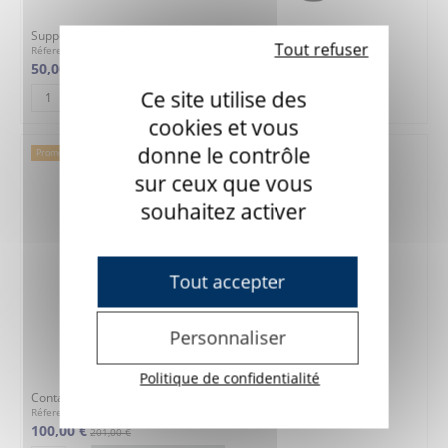
Support pour contacteur Lib & Grand Lib - Destockage
Tout refuser
Réference : 7C4312
50,00 €
Ce site utilise des
AJOUTER AU PANIER
cookies et vous
donne le contrôle
Promo !
sur ceux que vous
souhaitez activer
Tout accepter
Personnaliser
Politique de confidentialité
Contacteur poignée - Destockage
Réference : 7C07
100,00 €
201,00 €