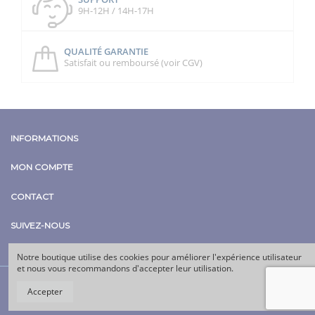
9H-12H / 14H-17H
QUALITÉ GARANTIE
Satisfait ou remboursé (voir CGV)
INFORMATIONS
MON COMPTE
CONTACT
SUIVEZ-NOUS
Notre boutique utilise des cookies pour améliorer l'expérience utilisateur
et nous vous recommandons d'accepter leur utilisation.
Accepter
© Copyright CENOMY |
Agence SEO
Escalade SEO