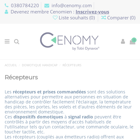
Panneau de gestion des cookies
0380784220
info@cenomy.com
Devenez membre Cenomien :
Inscrivez-vous
Liste souhaits (
0
)
Comparer (
0
)
0
ACCUEIL
DOMOTIQUE HANDICAP
RÉCEPTEURS
Récepteurs
Les
récepteurs et prises commandées
sont des solutions
alternatives pour permettre aux personnes en situation de
handicap de contrôler facilement l'éclairage, la température
des pièces, les portes, les volets et d'autres éléments de leur
environnement domestique.
Ces
dispositifs domotiques
à
signal radio
peuvent être
contrôlés à partir des moyens d'accès habituels de
l'utilisateur tels qu'un contacteur, une commande oculaire, le
toucher tactile, etc.
Les récepteurs (couplés aux émetteurs radio) offrent aux