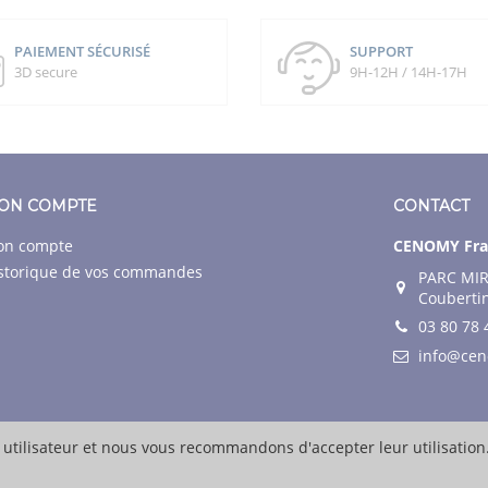
PAIEMENT SÉCURISÉ
SUPPORT
3D secure
9H-12H / 14H-17H
ON COMPTE
CONTACT
n compte
CENOMY Fra
storique de vos commandes
PARC MIR
Couberti
03 80 78 
info@ce
 utilisateur et nous vous recommandons d'accepter leur utilisation