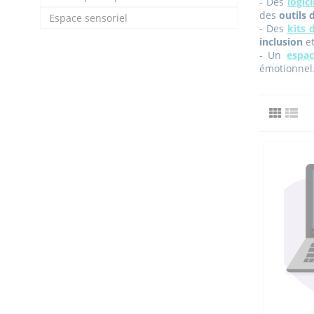
- Des
logici
des
outils 
Espace sensoriel
- Des
kits 
inclusion
e
- Un
espac
émotionnel