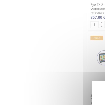
Eye FX 2 
command
Réference :
857,00 
Promo !
Sensory 
multisens
Réference :