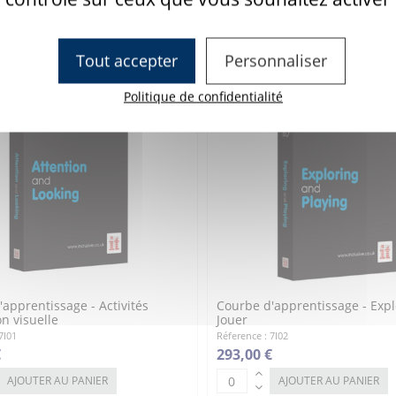
 €
DÉTAILS
Tout accepter
Personnaliser
Politique de confidentialité
apprentissage - Activités
Courbe d'apprentissage - Expl
on visuelle
Jouer
7I01
Réference : 7I02
€
293,00 €
AJOUTER AU PANIER
AJOUTER AU PANIER