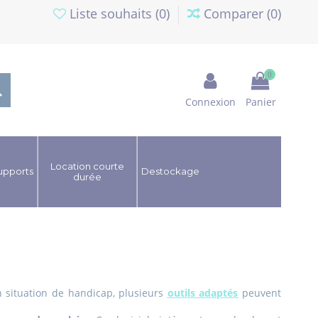
Liste souhaits (
0
)
Comparer (
0
)
0
Connexion
Panier
Location courte
upports
Destockage
durée
 situation de handicap, plusieurs
outils adaptés
peuvent