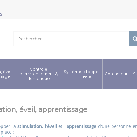
s
Contrôle
, éveil,
Systèmes d'appel
d'environnement &
Contacteurs
S
ssage
infirmière
domotique
tion, éveil, apprentissage
opper la
stimulation
,
l'éveil
et
l'apprentissage
d'une personne en
place :