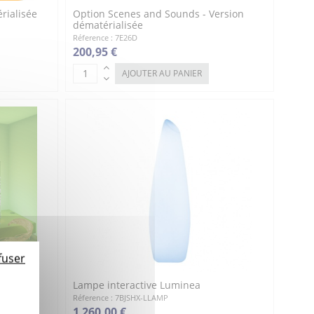
rialisée
Option Scenes and Sounds - Version
dématérialisée
Réference : 7E26D
200,95 €
AJOUTER AU PANIER
fuser
Lampe interactive Luminea
Réference : 7BJSHX-LLAMP
1 260,00 €