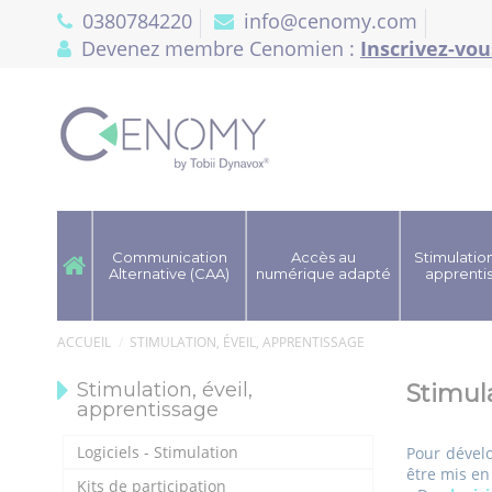
Panneau de gestion des cookies
0380784220
info@cenomy.com
Devenez membre Cenomien :
Inscrivez-vou
Communication
Accès au
Stimulation
Alternative (CAA)
numérique adapté
apprenti
ACCUEIL
STIMULATION, ÉVEIL, APPRENTISSAGE
Stimulation, éveil,
Stimula
apprentissage
Logiciels - Stimulation
Pour dével
être mis en 
Kits de participation