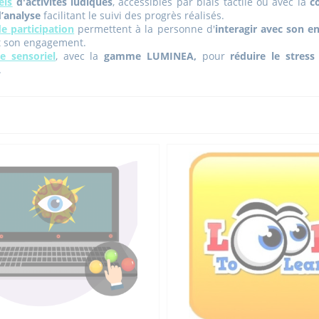
els
d'activités ludiques
, accessibles par biais tactile ou avec la
c
d’analyse
facilitant le suivi des progrès réalisés.
de participation
permettent à la personne d'
interagir avec son 
t son engagement.
e sensoriel
,
avec la
gamme LUMINEA,
pour
réduire le stress 
.