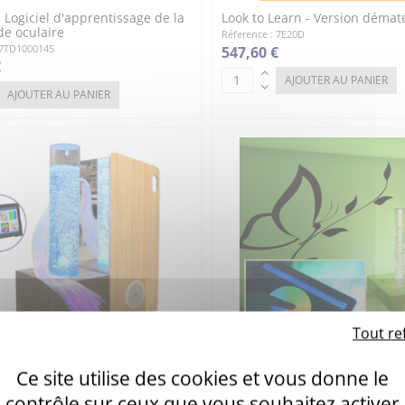
- Logiciel d'apprentissage de la
Look to Learn - Version dématé
e oculaire
Réference : 7E20D
 7TD1000145
547,60 €
€
AJOUTER AU PANIER
AJOUTER AU PANIER
Tout re
Go Luminea - Chariot
Kit Luminea Corner interactif
Ce site utilise des cookies et vous donne le
oriel
Réference : 7BJSHX-LRIN23
contrôle sur ceux que vous souhaitez activer
 7BJSHX-SGL
5 075,00 €