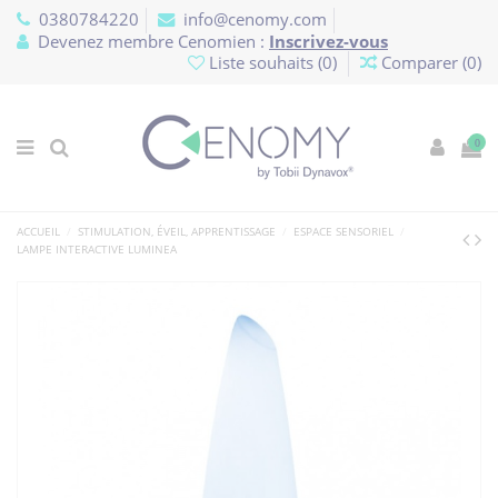
Panneau de gestion des cookies
0380784220
info@cenomy.com
Devenez membre Cenomien :
Inscrivez-vous
Liste souhaits (
0
)
Comparer (
0
)
0
ACCUEIL
STIMULATION, ÉVEIL, APPRENTISSAGE
ESPACE SENSORIEL
LAMPE INTERACTIVE LUMINEA