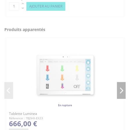
AJOUTER AU PANIER
Produits apparentés
En rupture
Tablette Luminea
Réference : 7BJSHX-EX23
666,00 €