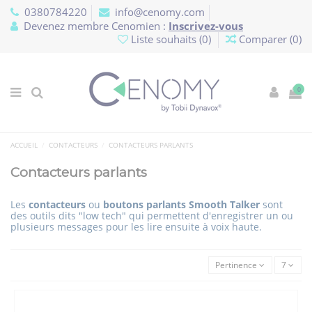
Panneau de gestion des cookies
0380784220
info@cenomy.com
Devenez membre Cenomien :
Inscrivez-vous
Liste souhaits (
0
)
Comparer (
0
)
0
ACCUEIL
CONTACTEURS
CONTACTEURS PARLANTS
Contacteurs parlants
Les
contacteurs
ou
boutons parlants Smooth
Talker
sont
des outils dits "low tech" qui permettent d'enregistrer un ou
plusieurs messages pour les lire ensuite à voix haute.
Pertinence
7