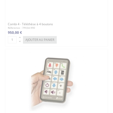
Combi 4 - Téléthèse à 4 boutons
Réference : 7P034-990
950,00 €
AJOUTER AU PANIER