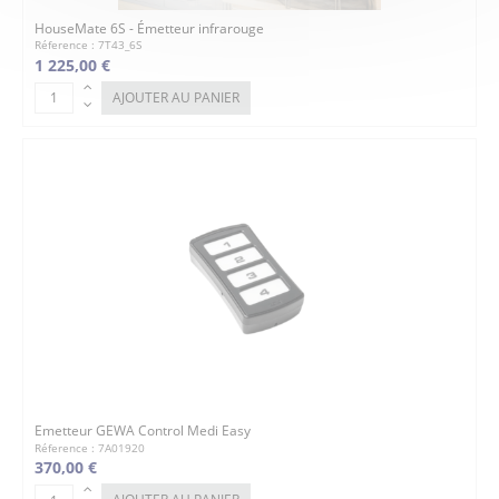
HouseMate 6S - Émetteur infrarouge
Réference : 7T43_6S
1 225,00 €
AJOUTER AU PANIER
Emetteur GEWA Control Medi Easy
Réference : 7A01920
370,00 €