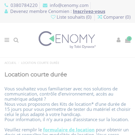
Panneau de gestion des cookies
0380784220
info@cenomy.com
Devenez membre Cenomien :
Inscrivez-vous
Liste souhaits (
0
)
Comparer (
0
)
0
ACCUEIL
LOCATION COURTE DURÉE
Location courte durée
Vous souhaitez vous familiariser avec nos solutions de
communication, contrôle d’environnement, accès au
numérique adapté ?
Nous vous proposons des Kits de location* d’une durée de
15 jours pour vous permettre de tester du matériel et choisir
celui le plus adapté à votre handicap.
Pour information, il n'y aura pas d'assistance sur la location.
Veuillez remplir le
formulaire de location
pour obtenir un
devis et connaître les modalités de location. Vous serez