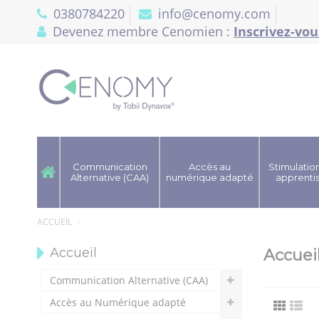
Panneau de gestion des cookies
0380784220
info@cenomy.com
Devenez membre Cenomien :
Inscrivez-vou
Communication
Accès au
Stimulation
Alternative (CAA)
numérique adapté
apprenti
ACCUEIL
Accueil
Accuei
Communication Alternative (CAA)
Accès au Numérique adapté