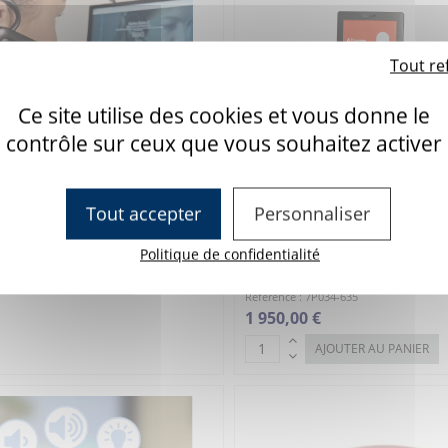
Tout re
Ce site utilise des cookies et vous donne le
contrôle sur ceux que vous souhaitez activer
Souris sans fil Bluetooth
Tout accepter
Personnaliser
 7H75C
 €
Politique de confidentialité
Freeway - Téléthèse 32 foncti
AJOUTER AU PANIER
Réference : 7P034-635
1 950,00 €
AJOUTER AU PANIER