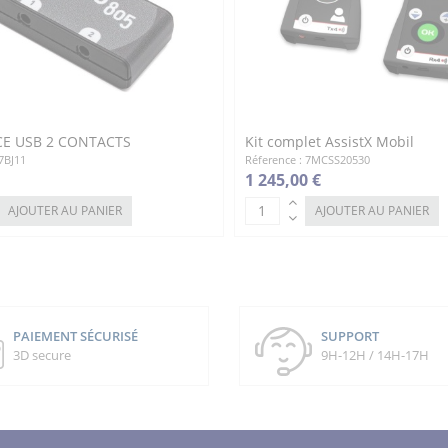
CE USB 2 CONTACTS
Kit complet AssistX Mobil
7BJ11
Réference : 7MCSS20530
1 245,00 €
AJOUTER AU PANIER
AJOUTER AU PANIER
PAIEMENT SÉCURISÉ
SUPPORT
3D secure
9H-12H / 14H-17H