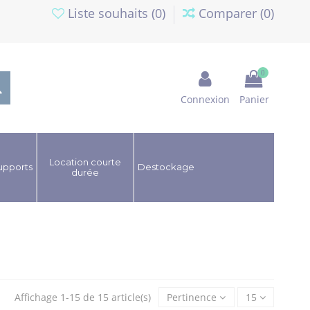
Liste souhaits (
0
)
Comparer (
0
)
0
Connexion
Panier
Location courte
upports
Destockage
durée
Affichage 1-15 de 15 article(s)
Pertinence
15