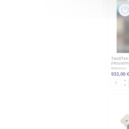
TwoXTen 
(Housema
Réference :
933,00 