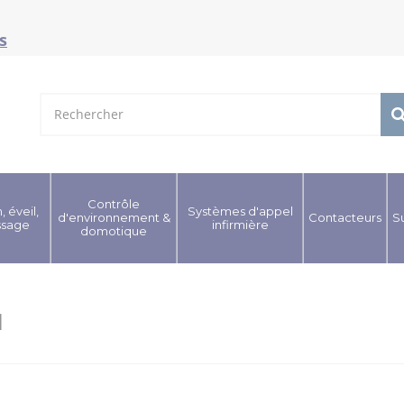
s
Contrôle
, éveil,
Systèmes d'appel
d'environnement &
Contacteurs
S
ssage
infirmière
domotique
l