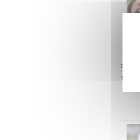
Zono X - 
Réference :
1 750,00