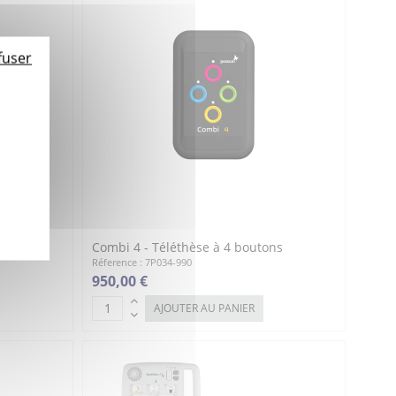
fuser
ons
Combi 4 - Téléthèse à 4 boutons
Réference : 7P034-990
950,00 €
AJOUTER AU PANIER