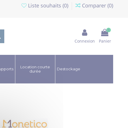
Liste souhaits (
0
)
Comparer (
0
)
0
Connexion
Panier
Location courte
upports
Destockage
durée