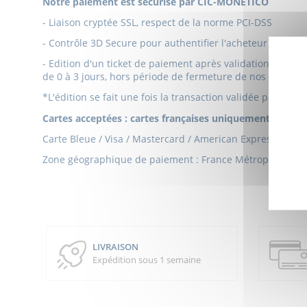
Notre paiement est sécurisé par CIC-MONETICO
- Liaison cryptée SSL, respect de la norme PCI-DSS
- Contrôle 3D Secure pour authentifier l'acheteur lors d'
- Edition d'un ticket de paiement après validation par not
de 0 à 3 jours, hors période de fermeture de nos bureaux
*L'édition se fait une fois la transaction validée par notr
Cartes acceptées : cartes françaises uniquement
Carte Bleue / Visa / Mastercard / American Express
Zone géographique de paiement : France Métropolitaine
LIVRAISON
Expédition sous 1 semaine