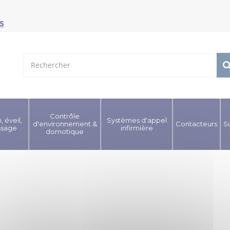
s
Contrôle
, éveil,
Systèmes d'appel
d'environnement &
Contacteurs
S
ssage
infirmière
domotique