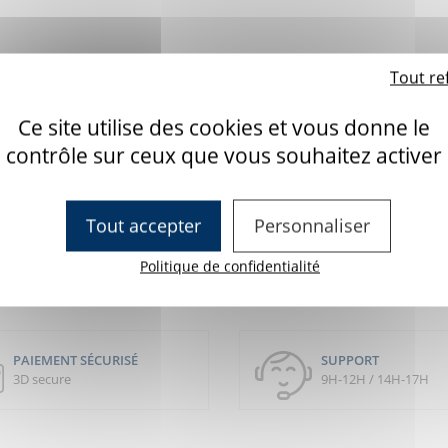
un paiement par carte
Tout re
re service commercial (différé
)
Ce site utilise des cookies et vous donne le
e service commercial.
contrôle sur ceux que vous souhaitez activer
Tout accepter
Personnaliser
Politique de confidentialité
PAIEMENT SÉCURISÉ
SUPPORT
3D secure
9H-12H / 14H-17H