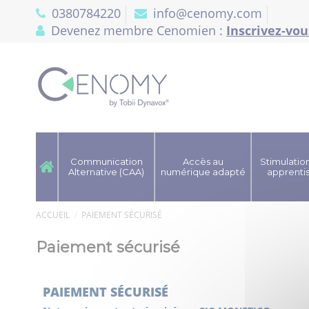
Panneau de gestion des cookies
0380784220
info@cenomy.com
Devenez membre Cenomien :
Inscrivez-vou
Communication
Accès au
Stimulation
Alternative (CAA)
numérique adapté
apprenti
ACCUEIL
PAIEMENT SÉCURISÉ
Paiement sécurisé
PAIEMENT SÉCURISÉ