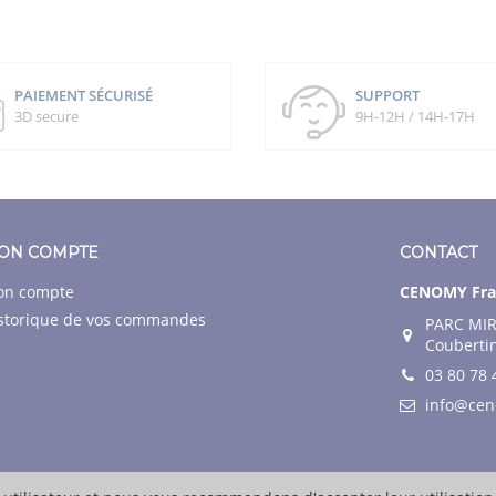
PAIEMENT SÉCURISÉ
SUPPORT
3D secure
9H-12H / 14H-17H
ON COMPTE
CONTACT
n compte
CENOMY Fra
storique de vos commandes
PARC MIR
Couberti
03 80 78 
info@ce