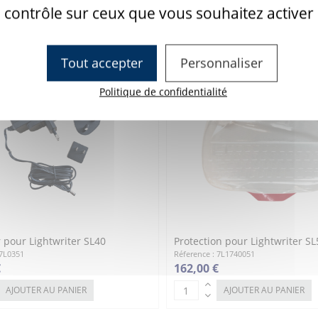
120,00 €
contrôle sur ceux que vous souhaitez activer
AJOUTER AU PANIER
Tout accepter
Personnaliser
Politique de confidentialité
 pour Lightwriter SL40
Protection pour Lightwriter SL
 7L0351
Réference : 7L1740051
€
162,00 €
AJOUTER AU PANIER
AJOUTER AU PANIER