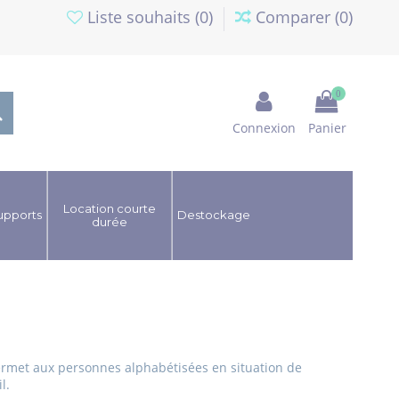
Liste souhaits (
0
)
Comparer (
0
)
0
Connexion
Panier
Location courte
upports
Destockage
durée
permet aux personnes alphabétisées en situation de
il.