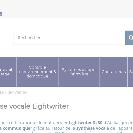
s
Contrôle
, éveil,
Systèmes d'appel
d'environnement &
Contacteurs
S
ssage
infirmière
domotique
LE LIGHTWRITER
se vocale Lightwriter
ans cette rubrique le tout dernier
Lightwriter SL50
d'Abilia, qui 
de
communiquer
grâce au retour de la
synthèse vocale
de l'appare