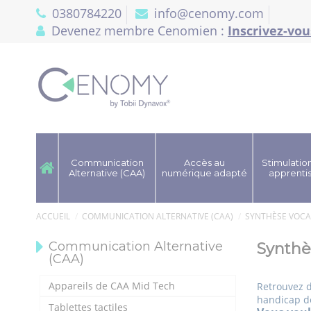
Panneau de gestion des cookies
0380784220
info@cenomy.com
Devenez membre Cenomien :
Inscrivez-vou
Communication
Accès au
Stimulation
Alternative (CAA)
numérique adapté
apprenti
ACCUEIL
COMMUNICATION ALTERNATIVE (CAA)
SYNTHÈSE VOCA
Communication Alternative
Synthè
(CAA)
Appareils de CAA Mid Tech
Retrouvez d
handicap 
Tablettes tactiles