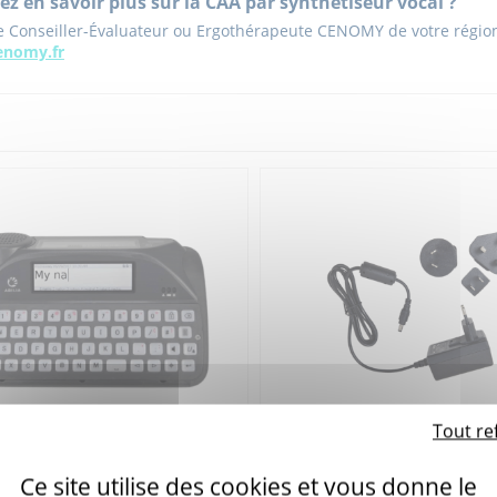
ez en savoir plus sur la CAA par synthétiseur vocal ?
e Conseiller-Évaluateur ou Ergothérapeute CENOMY de votre région
nomy.fr
Tout re
er SL50
Chargeur pour Lightwriter SL4
Ce site utilise des cookies et vous donne le
 7L50
Réference : 7L1740010