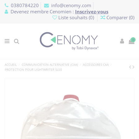
Panneau de gestion des cookies
0380784220
info@cenomy.com
Devenez membre Cenomien :
Inscrivez-vous
Liste souhaits (
0
)
Comparer (
0
)
0
ACCUEIL
COMMUNICATION ALTERNATIVE (CAA)
ACCESSOIRES CAA
PROTECTION POUR LIGHTWRITER SL50