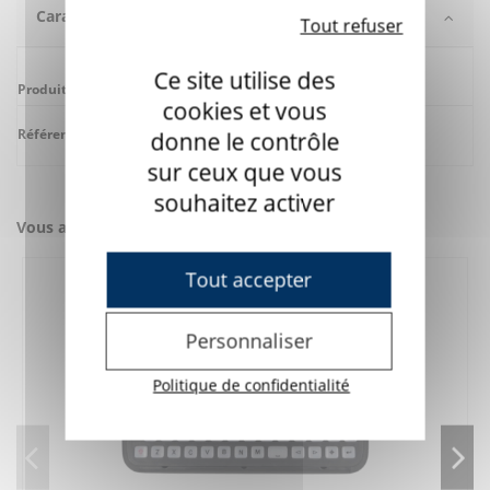
Caractéristiques
Tout refuser
Ce site utilise des
Produit apparenté
Lightwriter
cookies et vous
Référence
7L1740051
donne le contrôle
sur ceux que vous
souhaitez activer
Vous aimerez aussi
Tout accepter
Personnaliser
Politique de confidentialité