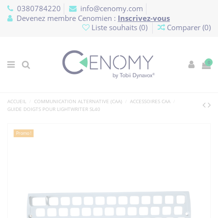
Panneau de gestion des cookies
0380784220
info@cenomy.com
Devenez membre Cenomien :
Inscrivez-vous
Liste souhaits (
0
)
Comparer (
0
)
0
ACCUEIL
COMMUNICATION ALTERNATIVE (CAA)
ACCESSOIRES CAA
GUIDE DOIGTS POUR LIGHTWRITER SL40
Promo !