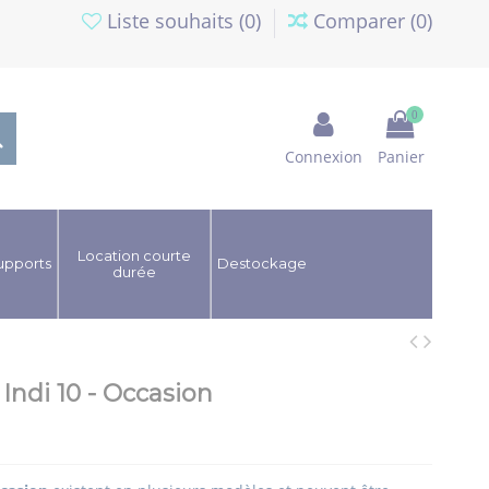
Liste souhaits (
0
)
Comparer (
0
)
0
Connexion
Panier
Location courte
upports
Destockage
durée
Indi 10 - Occasion