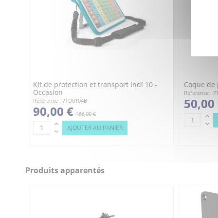
Kit de protection et transport Indi 10 -
Coque de p
Occasion
Réference : 
50,00
Réference : 7TD0104B
90,00 €
188,00 €
AJOUTER AU PANIER
Produits apparentés