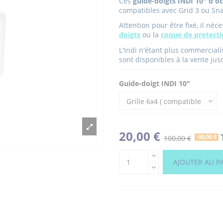
Ces
guide-doigts INDI 10" d'o
compatibles avec Grid 3 ou Sna
Attention pour être fixé, il néc
doigts
ou la
coque de protect
L'Indi n'étant plus commerciali
sont disponibles à la vente jus
Guide-doigt INDI 10"
20,00 €
100,00 €
-80,00 €
AJOUTER AU P