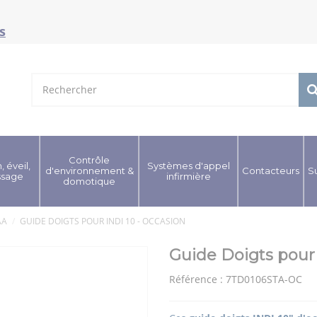
s
Contrôle
, éveil,
Systèmes d'appel
d'environnement &
Contacteurs
S
ssage
infirmière
domotique
AA
GUIDE DOIGTS POUR INDI 10 - OCCASION
Guide Doigts pour 
Référence :
7TD0106STA-OC