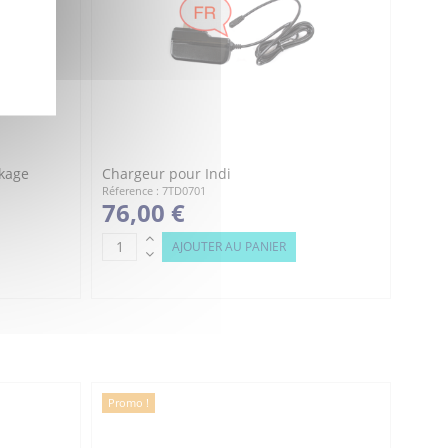
ckage
Chargeur pour Indi
Réference : 7TD0701
76,00 €
AJOUTER AU PANIER
Promo !