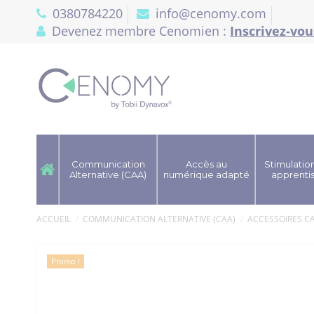
Panneau de gestion des cookies
0380784220
info@cenomy.com
Devenez membre Cenomien :
Inscrivez-vou
Communication
Accès au
Stimulation
Alternative (CAA)
numérique adapté
apprenti
ACCUEIL
COMMUNICATION ALTERNATIVE (CAA)
ACCESSOIRES C
Promo !