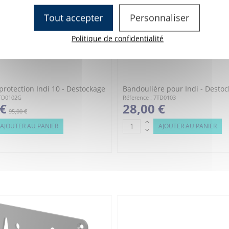
Tout accepter
Personnaliser
Politique de confidentialité
rotection Indi 10 - Destockage
Bandoulière pour Indi - Desto
7TD0102G
Réference : 7TD0103
 €
28,00 €
95,00 €
AJOUTER AU PANIER
AJOUTER AU PANIER