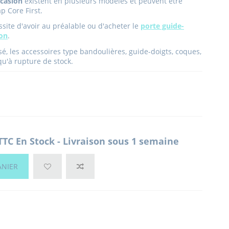
ccasion
existent en plusieurs modèles et peuvent être
p Core First.
essite d'avoir au préalable ou d'acheter le
porte guide-
ion
.
sé, les accessoires type bandoulières, guide-doigts, coques,
qu'à rupture de stock.
TTC
En Stock - Livraison sous 1 semaine
ANIER