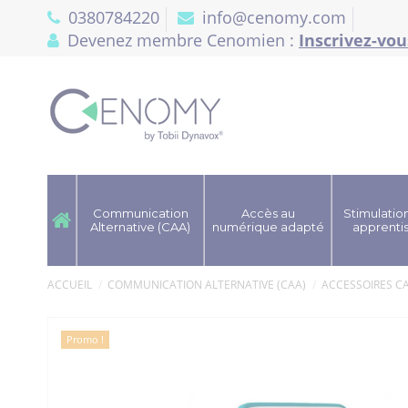
Panneau de gestion des cookies
0380784220
info@cenomy.com
Devenez membre Cenomien :
Inscrivez-vou
Communication
Accès au
Stimulation
Alternative (CAA)
numérique adapté
apprenti
ACCUEIL
COMMUNICATION ALTERNATIVE (CAA)
ACCESSOIRES C
Promo !