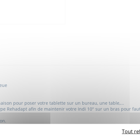
leue
naison pour poser votre tablette sur un bureau, une table,...
pe Rehadapt afin de maintenir votre Indi 10" sur un bras pour fau
ion.
Tout re
Indi