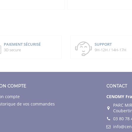
PAIEMENT SÉCURISÉ
SUPPORT
3D secure
9H-12H / 14H-17H
ON COMPTE
CONTACT
n compte
CENOMY Fra
storique de vos commandes
PARC MIR
Couberti
03 80 78 
info@ce