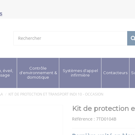
s
Contrôle
, éveil,
Systèmes d'appel
d'environnement &
Contacteurs
S
ssage
infirmière
domotique
AA
KIT DE PROTECTION ET TRANSPORT INDI 10 - OCCASION
Kit de protection e
Référence :
7TD0104B