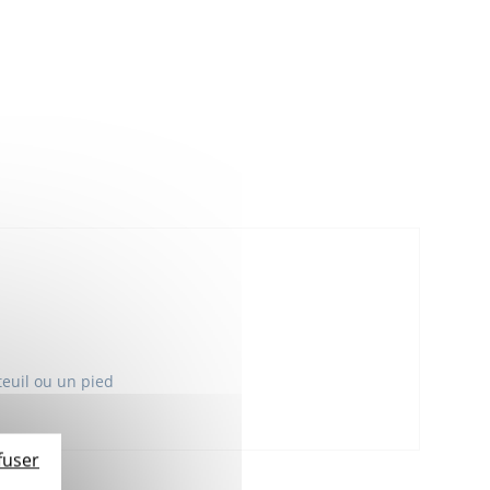
teuil ou un pied
fuser