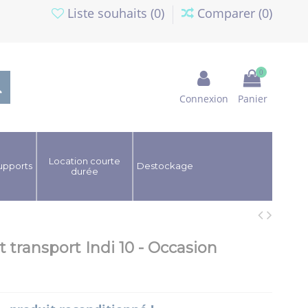
Liste souhaits (
0
)
Comparer (
0
)
0
Connexion
Panier
Location courte
upports
Destockage
durée
t transport Indi 10 - Occasion