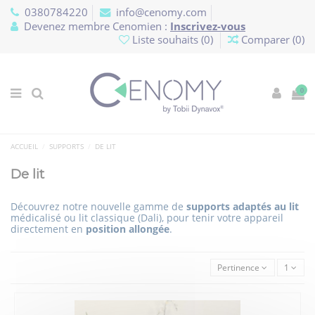
Panneau de gestion des cookies
0380784220
info@cenomy.com
Devenez membre Cenomien :
Inscrivez-vous
Liste souhaits (
0
)
Comparer (
0
)
0
ACCUEIL
SUPPORTS
DE LIT
De lit
Découvrez notre nouvelle gamme de
supports adaptés au lit
médicalisé ou lit classique (Dali), pour tenir votre appareil
directement en
position allongée
.
Pertinence
1