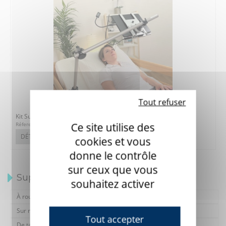
Tout refuser
Kit Support RHD pour Lit Dali
Ce site utilise des
Réference : 7R11.1040_KIT_DALI
DÉTAILS
cookies et vous
donne le contrôle
sur ceux que vous
Supports
souhaitez activer
À roulettes
Sur mesure
Tout accepter
De table