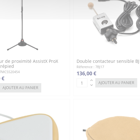
r de proximité AssistX ProX
Double contacteur sensible BJ
trépied
Réference : 7BJ17
 7MCSS20454
136,00 €
 €
AJOUTER AU PANIER
AJOUTER AU PANIER