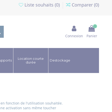
Liste souhaits (
0
)
Comparer (
0
)
0
Connexion
Panier
Location courte
upports
Destockage
durée
 en fonction de l'utilisation souhaitée.
 une activation sans même toucher