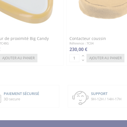
ur de proximité Big Candy
Contacteur coussin
 7C48G
Réference : 7C04
€
230,00 €
AJOUTER AU PANIER
AJOUTER AU PANIER
PAIEMENT SÉCURISÉ
SUPPORT
3D secure
9H-12H / 14H-17H