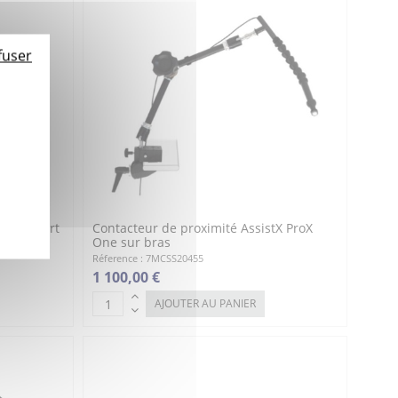
fuser
ur support
Contacteur de proximité AssistX ProX
One sur bras
Réference : 7MCSS20455
1 100,00 €
AJOUTER AU PANIER