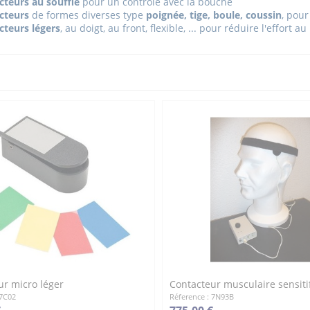
cteurs au souffle
pour un contrôle avec la bouche
cteurs
de formes diverses type
poignée, tige, boule, coussin
, pour
cteurs légers
, au doigt, au front, flexible, ... pour réduire l'effort
ur micro léger
Contacteur musculaire sensiti
 7C02
Réference : 7N93B