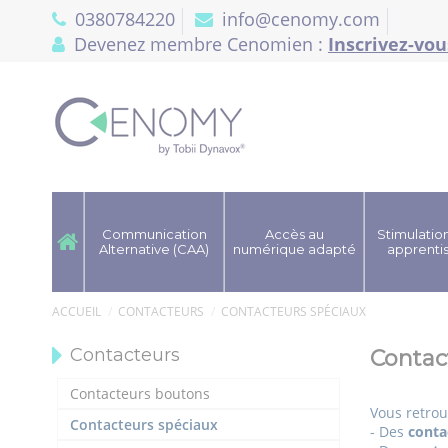
Panneau de gestion des cookies
0380784220
info@cenomy.com
Devenez membre Cenomien :
Inscrivez-vou
Communication
Accès au
Stimulation
Alternative (CAA)
numérique adapté
apprenti
ACCUEIL
CONTACTEURS
CONTACTEURS SPÉCIAUX
Contacteurs
Contac
Contacteurs boutons
Vous retrou
Contacteurs spéciaux
- Des
conta