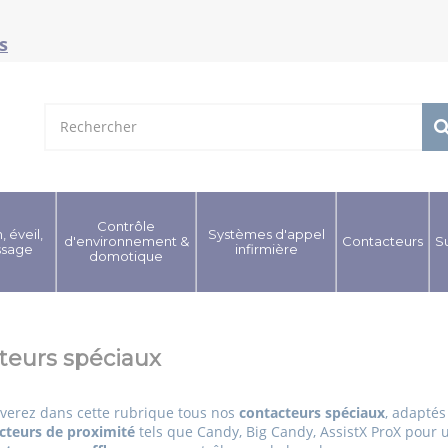
s
Contrôle
, éveil,
Systèmes d'appel
d'environnement &
Contacteurs
S
ssage
infirmière
domotique
teurs spéciaux
verez dans cette rubrique tous nos
contacteurs spéciaux
, adaptés
cteurs de proximité
tels que Candy, Big Candy, AssistX ProX pour