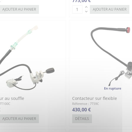
€
775,00 €
AJOUTER AU PANIER
AJOUTER AU PANIER
En rupture
r au souffle
Contacteur sur flexible
 7T100C
Réference : 7T59C
€
430,00 €
AJOUTER AU PANIER
DÉTAILS