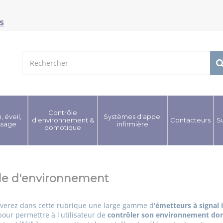
s
Contrôle
, éveil,
Systèmes d'appel
d'environnement &
Contacteurs
S
ssage
infirmière
domotique
T
le d'environnement
verez dans cette rubrique une large gamme d'
émetteurs à signal 
pour permettre à l'utilisateur de
contrôler son environnement do