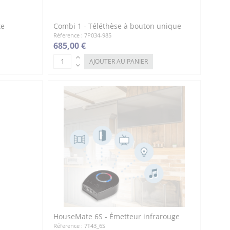
te
Combi 1 - Téléthèse à bouton unique
Réference : 7P034-985
685,00 €
AJOUTER AU PANIER
HouseMate 6S - Émetteur infrarouge
Réference : 7T43_6S