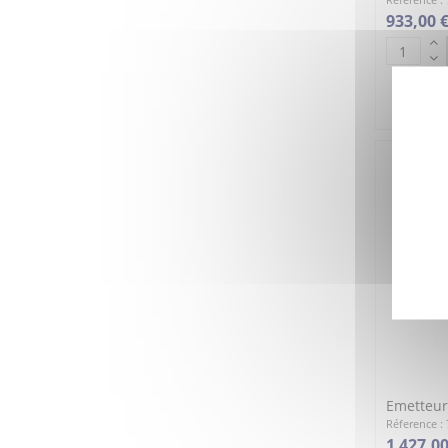
933,00 
Emetteur
Réference :
1 427,00