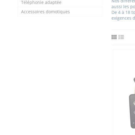
Nos différ
Téléphonie adaptée
aussi les po
Accessoires domotiques
De 4 à 18 t
exigences 