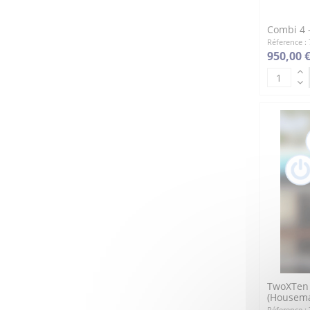
Combi 4 
Réference :
950,00 
TwoXTen 
(Housema
Réference :