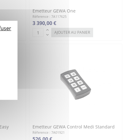
Emetteur GEWA One
Réference : 7A117625
3 390,00 €
fuser
AJOUTER AU PANIER
Easy
Emetteur GEWA Control Medi Standard
Réference : 7A01921
526,00 €