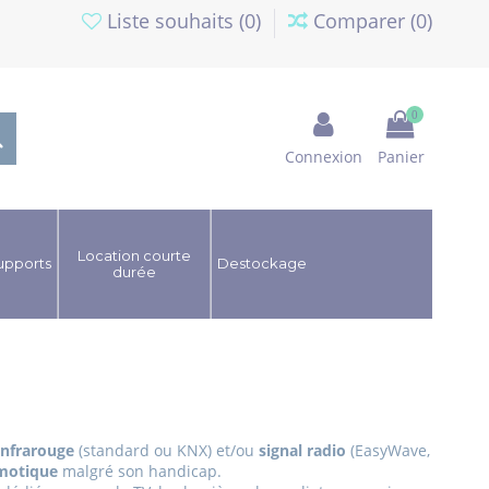
Liste souhaits (
0
)
Comparer (
0
)
0
Connexion
Panier
Location courte
upports
Destockage
durée
infrarouge
(standard ou KNX) et/ou
signal
radio
(EasyWave,
motique
malgré son handicap.