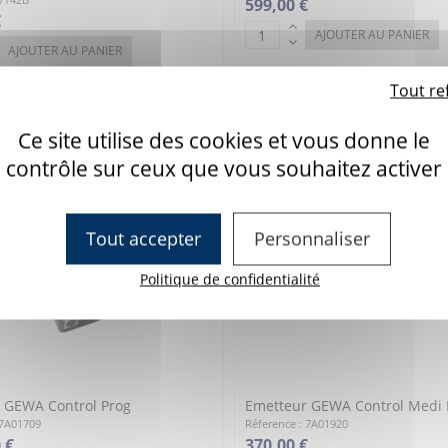
599,00 €
€
AJOUTER AU PANIER
AJOUTER AU PANIER
Tout re
Ce site utilise des cookies et vous donne le
contrôle sur ceux que vous souhaitez activer
Tout accepter
Personnaliser
Politique de confidentialité
 GEWA Control Prog
Emetteur GEWA Control Medi 
 7A01709
Réference : 7A01920
 €
370,00 €