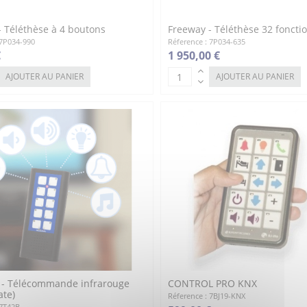
- Téléthèse à 4 boutons
Freeway - Téléthèse 32 foncti
 7P034-990
Réference : 7P034-635
€
1 950,00 €
AJOUTER AU PANIER
AJOUTER AU PANIER
- Télécommande infrarouge
CONTROL PRO KNX
te)
Réference : 7BJ19-KNX
 7T42B