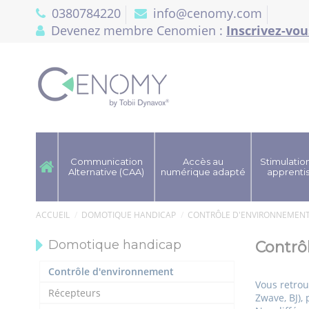
Panneau de gestion des cookies
0380784220
info@cenomy.com
Devenez membre Cenomien :
Inscrivez-vou
Communication
Accès au
Stimulation
Alternative (CAA)
numérique adapté
apprenti
ACCUEIL
DOMOTIQUE HANDICAP
CONTRÔLE D'ENVIRONNEMEN
Domotique handicap
Contrô
Contrôle d'environnement
Vous retrou
Récepteurs
Zwave, BJ), 