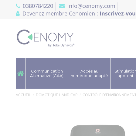
Panneau de gestion des cookies
0380784220
info@cenomy.com
Devenez membre Cenomien :
Inscrivez-vou
Communication
Accès au
Stimulation
Alternative (CAA)
numérique adapté
apprenti
ACCUEIL
DOMOTIQUE HANDICAP
CONTRÔLE D'ENVIRONNEMEN