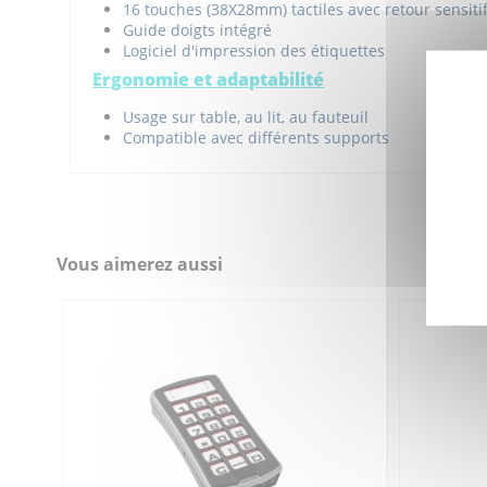
16 touches (38X28mm) tactiles avec retour sensiti
Guide doigts intégré
Logiciel d'impression des étiquettes
Ergonomie et adaptabilité
Usage sur table, au lit, au fauteuil
Compatible avec différents supports
Créez votre propre tableau de pictogrammes pour vo
Gewa Maxi - Fiche produit
Poids (g)
Télécharger (245.45k)
Alimentation
Gewa Maxi - Notice
Signal
Vous aimerez aussi
Télécharger (1.6M)
Dimensions (mm)
Référence
7A01925