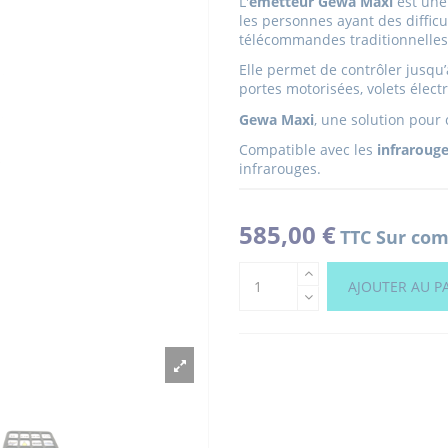
L'
émetteur Gewa Maxi
est une
les personnes ayant des difficu
télécommandes traditionnelles
Elle permet de contrôler jusqu’
portes motorisées, volets élect
Gewa Maxi
, une solution pour
Compatible avec les
infraroug
infrarouges.
585,00 €
TTC
Sur com
AJOUTER AU P