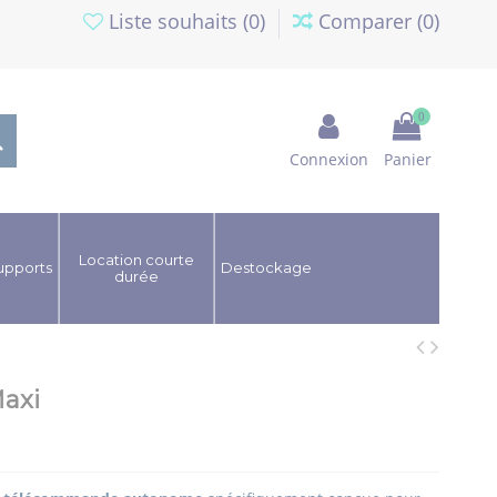
Liste souhaits (
0
)
Comparer (
0
)
0
Connexion
Panier
Location courte
upports
Destockage
durée
axi