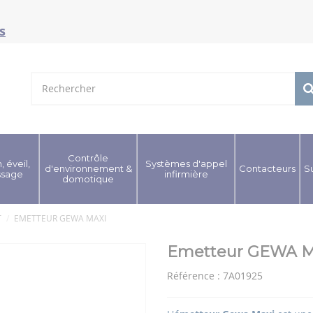
s
Contrôle
, éveil,
Systèmes d'appel
d'environnement &
Contacteurs
S
ssage
infirmière
domotique
T
EMETTEUR GEWA MAXI
Emetteur GEWA M
Référence :
7A01925