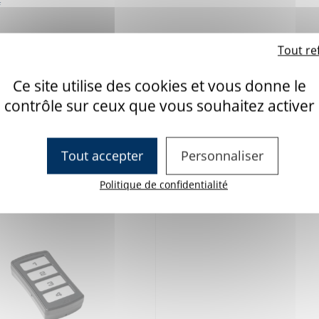
f
Tout re
Ce site utilise des cookies et vous donne le
contrôle sur ceux que vous souhaitez activer
tre téléthèse
540
4 piles AA
Tout accepter
Personnaliser
Infrarouge
Politique de confidentialité
240*160*42