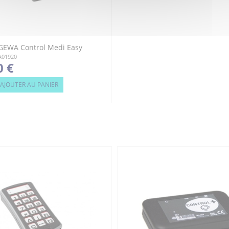
GEWA Control Medi Easy
7A01920
0 €
AJOUTER AU PANIER