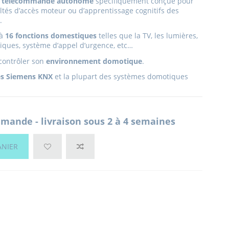
télécommande autonome
spécifiquement conçue pour
ltés d’accès moteur ou d’apprentissage cognitifs des
.
à
16 fonctions domestiques
telles que la TV, les lumières,
riques, système d’appel d’urgence, etc…
 contrôler son
environnement domotique
.
es Siemens KNX
et la plupart des systèmes domotiques
mande - livraison sous 2 à 4 semaines
ANIER