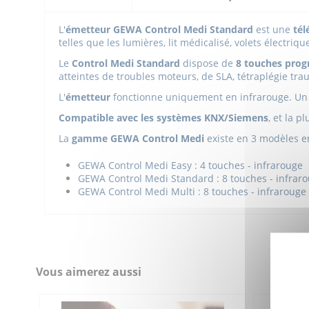
L'
émetteur GEWA Control Medi Standard
est une
té
telles que les lumières, lit médicalisé, volets électriq
Le
Control Medi Standard
dispose de
8 touches prog
atteintes de troubles moteurs,
de SLA, tétraplégie tr
L'
émetteur
fonctionne uniquement en infrarouge. Un 
Compatible avec les systèmes KNX/Siemens
, et la 
La
gamme GEWA Control Medi
existe en 3 modèles en
GEWA Control Medi Easy : 4 touches - infrarouge
GEWA Control Medi Standard : 8 touches - infrar
GEWA Control Medi Multi : 8 touches - infraroug
Créez votre propre tableau de pictogrammes pour vo
Control Medi - Fiche produit
Poids (g)
Télécharger (244.23k)
Batteries
Control Medi Standard - Manuel
Signal
Vous aimerez aussi
Télécharger (1.21M)
Dimensions (mm)