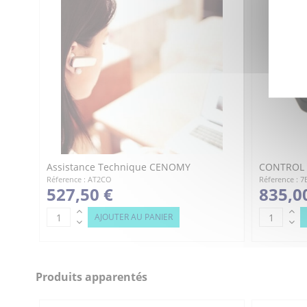
Référence
7A01921
Assistance Technique CENOMY
CONTROL +
Réference : AT2CO
Réference : 7
527,50 €
835,0
AJOUTER AU PANIER
Produits apparentés