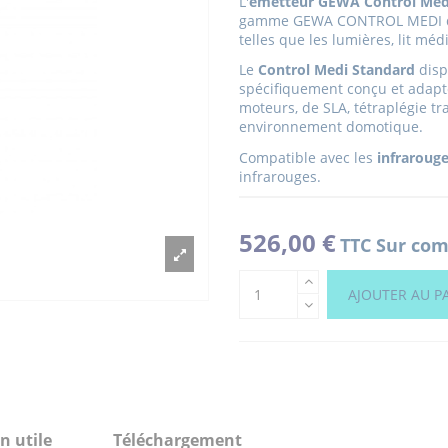
L'
émetteur GEWA Control Med
gamme GEWA CONTROL MEDI qui
telles que les lumières, lit méd
Le
Control Medi Standard
disp
spécifiquement conçu et adapt
moteurs,
de SLA, tétraplégie tr
environnement domotique.
Compatible avec les
infraroug
infrarouges.
526,00 €
TTC
Sur com
AJOUTER AU P
n utile
Téléchargement