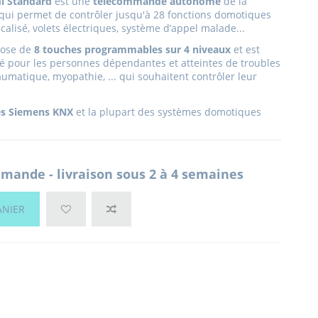
i Standard
est une
télécommande autonome
de la
 permet de contrôler jusqu'à 28 fonctions domotiques
icalisé, volets électriques, système d’appel malade...
ose de
8 touches programmables sur 4 niveaux
et
est
é pour les personnes dépendantes et atteintes de troubles
aumatique, myopathie, ... qui souhaitent contrôler leur
es Siemens KNX
et la plupart des systèmes domotiques
mande - livraison sous 2 à 4 semaines
ANIER