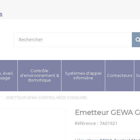
s
Contrôle
, éveil,
Systèmes d'appel
d'environnement &
Contacteurs
S
ssage
infirmière
domotique
T
EMETTEUR GEWA CONTROL MEDI STANDARD
Emetteur GEWA Co
Référence :
7A01921