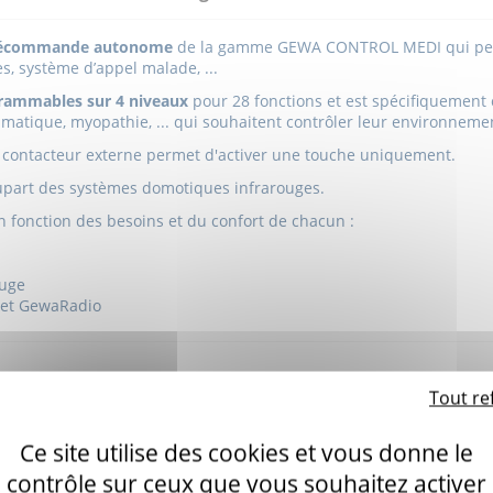
lécommande autonome
de la gamme GEWA CONTROL MEDI qui perme
ues, système d’appel malade, ...
rammables sur 4 niveaux
pour 28 fonctions et
est spécifiquement
aumatique, myopathie, ... qui souhaitent contrôler leur environne
contacteur externe permet d'activer une touche uniquement.
plupart des systèmes domotiques infrarouges.
 fonction des besoins et du confort de chacun :
ouge
e et GewaRadio
tre téléthèse
160g
2 piles AAA
Tout re
Infrarouge
Ce site utilise des cookies et vous donne le
100 * 56 * 22mm
contrôle sur ceux que vous souhaitez activer