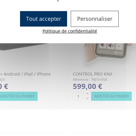
Tout accepter
Personnaliser
Politique de confidentialité
 Android / iPad / iPhone
CONTROL PRO KNX
BJ31
Réference : 7BJ19-KNX
0 €
599,00 €
AJOUTER AU PANIER
AJOUTER AU PANIER