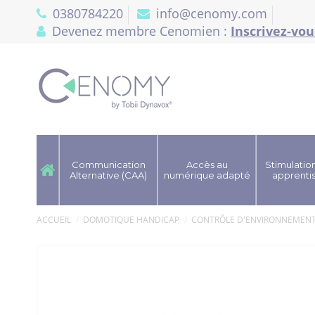
Panneau de gestion des cookies
0380784220
info@cenomy.com
Devenez membre Cenomien :
Inscrivez-vou
Communication
Accès au
Stimulation
Alternative (CAA)
numérique adapté
apprenti
ACCUEIL
DOMOTIQUE HANDICAP
CONTRÔLE D'ENVIRONNEMEN