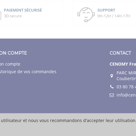
PAIEMENT SÉCURISÉ
SUPPORT
3D secure
9H-12H / 14H-17H
ON COMPTE
CONTACT
n compte
CENOMY Fra
storique de vos commandes
PARC MIR
Couberti
03 80 78 
info@ce
 utilisateur et nous vous recommandons d'accepter leur utilisation