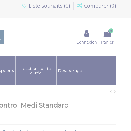
Liste souhaits (
0
)
Comparer (
0
)
0
Connexion
Panier
Location courte
upports
Destockage
durée
ntrol Medi Standard