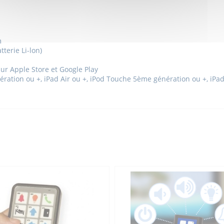
m
terie Li-lon)
sur Apple Store et Google Play
ation ou +, iPad Air ou +, iPod Touche 5ème génération ou +, iPad 
onnement BJ.
pour
iOS
.
3 Semaines en utilisation normal
Bluetooth LTE (faible énergie)
Infrarouge
Radio
81*49*12mm