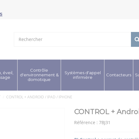
s
Contrôle
, éveil,
Systèmes d'appel
d'environnement &
Contacteurs
S
ssage
infirmière
domotique
T
CONTROL + ANDROID / IPAD / IPHONE
CONTROL + Android
Référence :
7BJ31