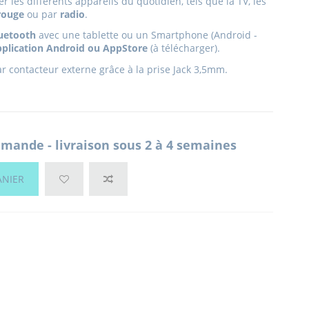
 les différents appareils du quotidien, tels que la TV, les
rouge
ou par
radio
.
uetooth
avec une tablette ou un Smartphone (Android -
pplication Android ou AppStore
(à télécharger).
ar contacteur externe grâce à la prise Jack 3,5mm.
mande - livraison sous 2 à 4 semaines
ANIER