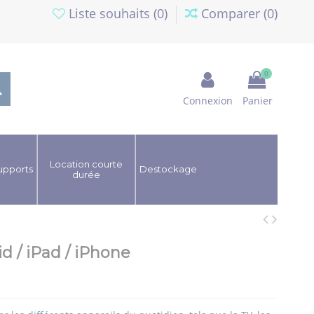
Liste souhaits (
0
)
Comparer (
0
)
0
Connexion
Panier
Location courte
upports
Destockage
durée
 / iPad / iPhone