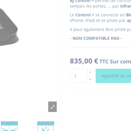
BJ Control +
permet de contrôler
lampes, les portes, ... par
infra
Le
Control +
se connecte en
Bl
iPhone, iPad) et se pilote par
a
Il peut également être piloté p
- NON COMPATIBLE KNX -
835,00 €
TTC
Sur com
AJOUTER AU P