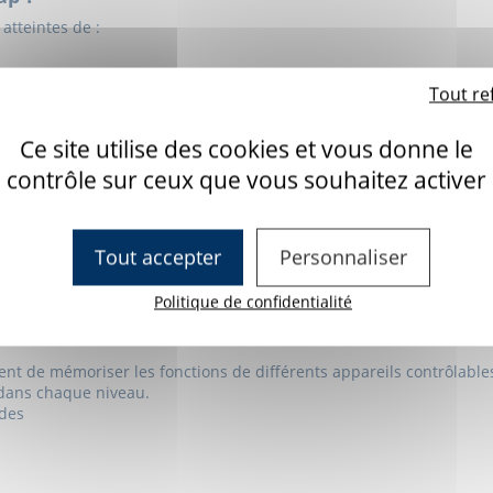
atteintes de :
Tout re
Ce site utilise des cookies et vous donne le
ermettant pas l'usage d'une télécommande traditionnelle
contrôle sur ceux que vous souhaitez activer
otre maison à partir de votre tablette Android ou iPadOS, ou de v
Tout accepter
Personnaliser
 appareil lorsque la tablette ou le Smartphone sont éteints
Politique de confidentialité
/ Tablette (tactile, souris, contacteur, etc...)
es exigences
ent de mémoriser les fonctions de différents appareils contrôlable
 dans chaque niveau.
odes