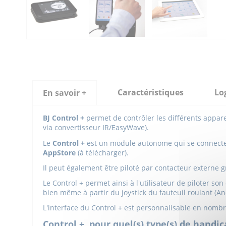
Caractéristiques
Log
En savoir +
BJ Control +
permet de contrôler les différents appareil
via convertisseur IR/EasyWave).
Le
Control +
est un module autonome qui se connect
AppStore
(à télécharger).
Il peut également être piloté par contacteur externe g
Le Control + permet ainsi à l'utilisateur de piloter s
bien même à partir du joystick du fauteuil roulant (
L'interface du Control + est personnalisable en nombre 
Control +, pour quel(s) type(s) de handi