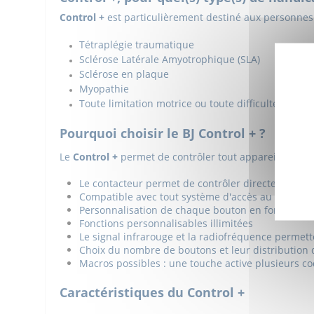
Control +
est particulièrement destiné aux personnes 
Tétraplégie traumatique
Sclérose Latérale Amyotrophique (SLA)
Sclérose en plaque
Myopathie
Toute limitation motrice ou toute difficulté ne p
Pourquoi choisir le BJ Control + ?
Le
Control +
permet de contrôler tout appareil dans v
Le contacteur permet de contrôler directement un
Compatible avec tout système d'accès au Smartphone 
Personnalisation de chaque bouton en fonction d
Fonctions personnalisables illimitées
Le signal infrarouge et la radiofréquence permett
Choix du nombre de boutons et leur distribution
Macros possibles : une touche active plusieurs c
Caractéristiques du Control +