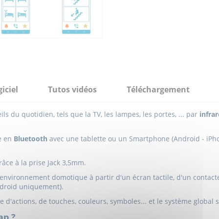
iciel
Tutos vidéos
Téléchargement
s du quotidien, tels que la TV, les lampes, les portes, ... par
infra
e en
Bluetooth
avec une tablette ou un Smartphone (Android - iPhon
râce à la prise Jack 3,5mm.
on environnement domotique à partir d'un écran tactile, d'un contac
Android uniquement).
d'actions, de touches, couleurs, symboles... et le système global s'
cap ?