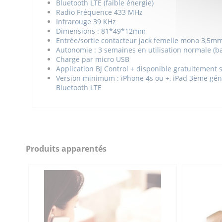
Bluetooth LTE (faible énergie)
Radio Fréquence 433 MHz
Infrarouge 39 KHz
Dimensions : 81*49*12mm
Entrée/sortie contacteur jack femelle mono 3,5m
Autonomie : 3 semaines en utilisation normale (bat
Charge par micro USB
Application BJ Control + disponible gratuitement 
Version minimum : iPhone 4s ou +, iPad 3ème génér
Bluetooth LTE
Téléchargez l'
Découvrez toutes les solutions de contrôle d'envir
Gamme Contrôle Environnement BJ
application Control + pour
Android
ou 
Autonomie
Télécharger (550.68k)
Bluetooth
Control + - Manuel ANG
Signal
Produits apparentés
Télécharger (316.69k)
Dimensions (mm)
BJ Control + - Notice FR
Référence
7BJ31
Télécharger (727.88k)
Contrôle d'environnement QINERA