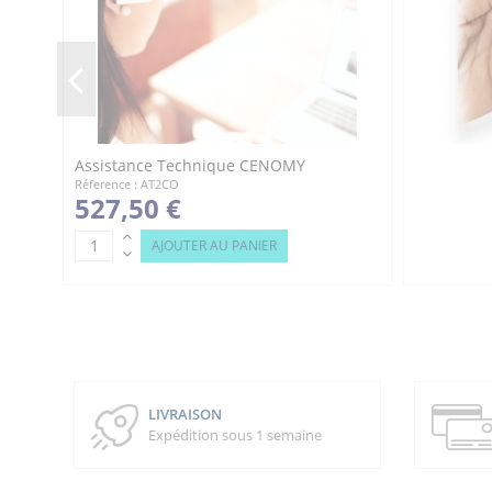
Télécharger (249.83k)
Control + - Fiche produit
Télécharger (284.41k)
Assistance Technique CENOMY
Réference : AT2CO
527,50 €
AJOUTER AU PANIER
LIVRAISON
Expédition sous 1 semaine