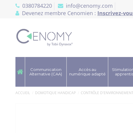
Panneau de gestion des cookies
0380784220
info@cenomy.com
Devenez membre Cenomien :
Inscrivez-vou
Communication
Accès au
Stimulation
Alternative (CAA)
numérique adapté
apprenti
ACCUEIL
DOMOTIQUE HANDICAP
CONTRÔLE D'ENVIRONNEMEN