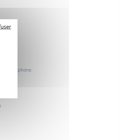
fuser
otre Smartphone.
s