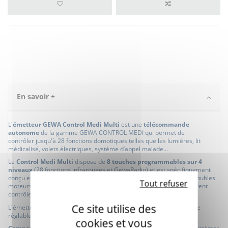
En savoir +
L'
émetteur GEWA Control Medi Multi
est une
télécommande
autonome
de la gamme GEWA CONTROL MEDI qui permet de
contrôler jusqu'à 28 fonctions domotiques telles que les lumières, lit
médicalisé, volets électriques, système d’appel malade...
Le
Control Medi Multi
dispose de
8 touches programmables sur 4
niveaux
(28 fonctions infrarouges et GewaRadio) et
est spécifiquement
conçu et adapté pour les personnes dépendantes et atteintes de troubles
Tout refuser
moteurs,
de SLA, tétraplégie traumatique, myopathie, ... qui souhaitent
contrôler leur environnement domotique.
Ce site utilise des
L'émetteur est pilotable par contacteur avec un défilement à vitesse
réglable et retour lumineux.
cookies et vous