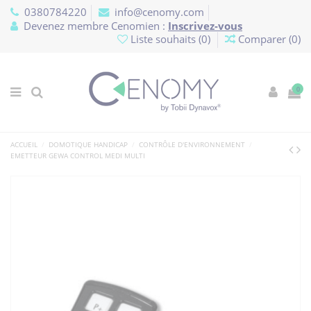
Panneau de gestion des cookies
0380784220
info@cenomy.com
Devenez membre Cenomien :
Inscrivez-vous
Liste souhaits (
0
)
Comparer (
0
)
0
ACCUEIL
DOMOTIQUE HANDICAP
CONTRÔLE D'ENVIRONNEMENT
EMETTEUR GEWA CONTROL MEDI MULTI