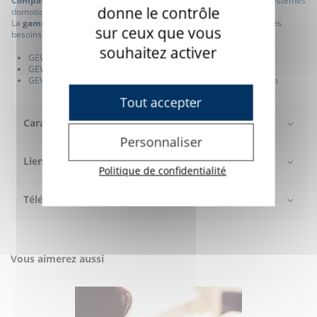
Compatible avec les systèmes KNX/Siemens
, et la plupart des systèmes
donne le contrôle
domotiques infrarouges.
La
gamme GEWA Control Medi
existe en 3 modèles en fonction des
sur ceux que vous
besoins et du confort de chacun :
souhaitez activer
GEWA Control Medi Easy : 4 touches - infrarouge
GEWA Control Medi Standard : 8 touches - infrarouge
GEWA Control Medi Multi : 8 touches - infrarouge et GewaRadio
Tout accepter
Caractéristiques
Personnaliser
Lien utile
Politique de confidentialité
Téléchargement
Vous aimerez aussi