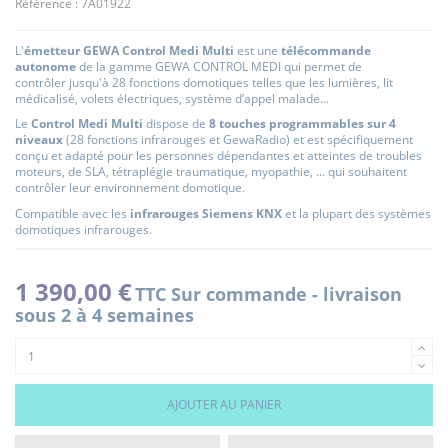
Référence :
7A01922
L'
émetteur GEWA Control Medi Multi
est une
télécommande
autonome
de la gamme GEWA CONTROL MEDI qui permet de
contrôler jusqu'à 28 fonctions domotiques telles que les lumières, lit
médicalisé, volets électriques, système d’appel malade...
Le
Control Medi Multi
dispose de
8 touches programmables sur 4
niveaux
(28 fonctions infrarouges et GewaRadio) et
est spécifiquement
conçu et adapté pour les personnes dépendantes et atteintes de troubles
moteurs,
de SLA, tétraplégie traumatique, myopathie, ... qui souhaitent
contrôler leur environnement domotique.
Compatible avec les
infrarouges Siemens KNX
et la plupart des systèmes
domotiques infrarouges.
1 390,00 €
TTC
Sur commande - livraison
sous 2 à 4 semaines
AJOUTER AU PANIER