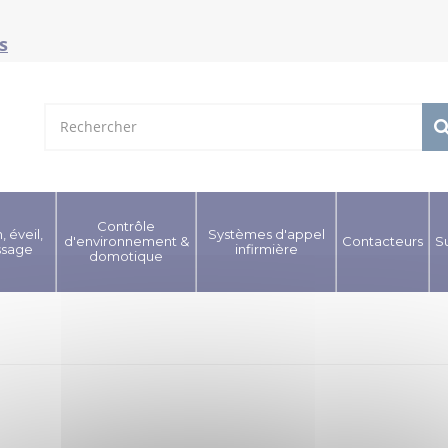
s
Contrôle
, éveil,
Systèmes d'appel
d'environnement &
Contacteurs
S
ssage
infirmière
domotique