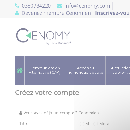
Panneau de gestion des cookies
0380784220
info@cenomy.com
Devenez membre Cenomien :
Inscrivez-vou
Communication
Accès au
Stimulation
Alternative (CAA)
numérique adapté
apprenti
Créez votre compte
Vous avez déjà un compte ?
Connexion
M
Mme
Titre