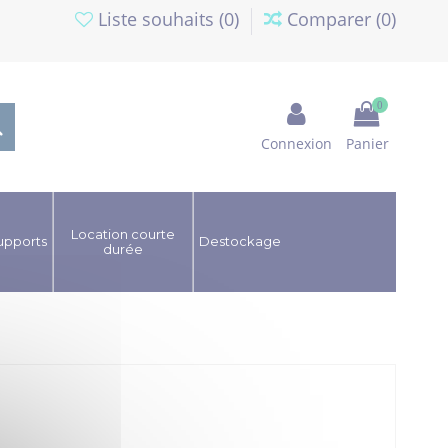
Liste souhaits (
0
)
Comparer (
0
)
0
Connexion
Panier
Location courte
upports
Destockage
durée