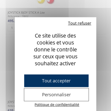
JOYSTICK BJOY STICK A Lite
Réference : 7BJ02
495,00 €
Tout refuser
AJOUTER AU PANIER
Ce site utilise des
cookies et vous
donne le contrôle
sur ceux que vous
souhaitez activer
Tout accepter
Personnaliser
JOYSTICK BJOY STICK C
Politique de confidentialité
Réference : 7BJ03
635,00 €