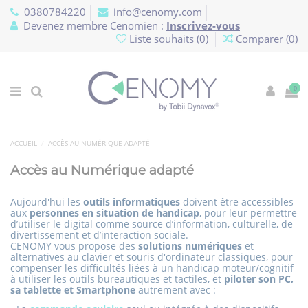
Panneau de gestion des cookies
0380784220
info@cenomy.com
Devenez membre Cenomien :
Inscrivez-vous
Liste souhaits (
0
)
Comparer (
0
)
0
ACCUEIL
ACCÈS AU NUMÉRIQUE ADAPTÉ
Accès au Numérique adapté
Aujourd'hui les
outils informatiques
doivent être accessibles
aux
personnes en situation de handicap
, pour leur permettre
d’utiliser le digital comme source d’information, culturelle, de
divertissement et d’interaction sociale.
CENOMY vous propose des
solutions numériques
et
alternatives au clavier et souris d'ordinateur classiques, pour
compenser les difficultés liées à un handicap moteur/cognitif
à utiliser les outils bureautiques et tactiles, et
piloter son PC,
sa tablette et Smartphone
autrement avec :