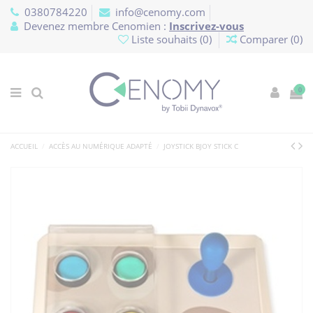
Panneau de gestion des cookies
0380784220
info@cenomy.com
Devenez membre Cenomien :
Inscrivez-vous
Liste souhaits (
0
)
Comparer (
0
)
0
ACCUEIL
ACCÈS AU NUMÉRIQUE ADAPTÉ
JOYSTICK BJOY STICK C