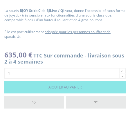
La souris
BJOY Stick C
de
BJLive / Qinera
, donne l'accessibilité sous forme
de joystick très sensible, aux fonctionnalités d'une souris classique,
comparable à celui d'un fauteuil roulant et de 4 gros boutons.
Elle est particulièrement
adaptée pour les personnes souffrant de
spasticité
.
635,00 €
TTC
Sur commande - livraison sous
2 à 4 semaines
AJOUTER AU PANIER