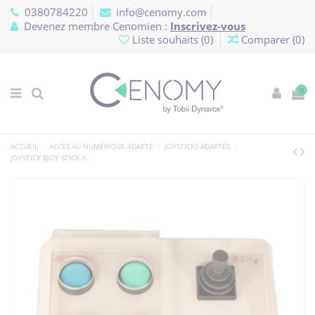
Panneau de gestion des cookies
0380784220
info@cenomy.com
Devenez membre Cenomien :
Inscrivez-vous
Liste souhaits (
0
)
Comparer (
0
)
0
ACCUEIL
ACCÈS AU NUMÉRIQUE ADAPTÉ
JOYSTICKS ADAPTÉS
JOYSTICK BJOY STICK A