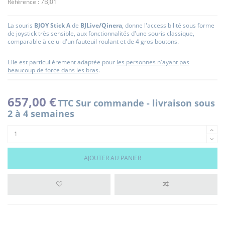
Référence :
7BJ01
La souris
BJOY Stick A
de
BJLive/Qinera
, donne l'accessibilité sous forme
de joystick très sensible, aux fonctionnalités d'une souris classique,
comparable à celui d'un fauteuil roulant et de 4 gros boutons.
Elle est particulièrement adaptée pour
les personnes n'ayant pas
beaucoup de force dans les bras
.
657,00 €
TTC
Sur commande - livraison sous
2 à 4 semaines
AJOUTER AU PANIER