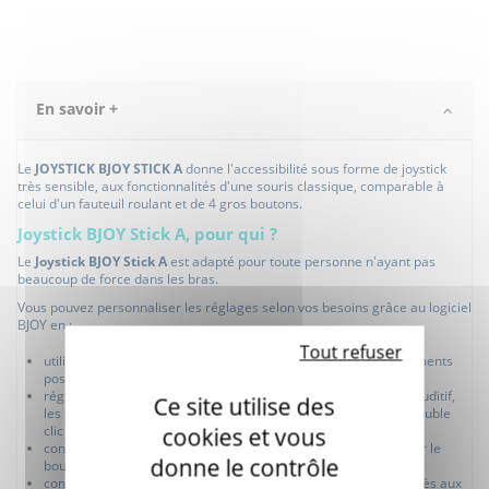
En savoir +
Le
JOYSTICK BJOY STICK A
donne l'accessibilité sous forme de joystick
très sensible, aux fonctionnalités d'une souris classique, comparable à
celui d'un fauteuil roulant et de 4 gros boutons.
Joystick BJOY Stick A, pour qui ?
Le
Joystick
BJOY Stick A
est adapté pour toute personne n'ayant pas
beaucoup de force dans les bras.
Vous pouvez personnaliser les réglages selon vos besoins grâce au logiciel
BJOY en :
Tout refuser
utilisant la souris de manière précise, réglée selon les mouvements
possibles
réglant la vitesse, l'orientation, le temps d'appui, le feedback auditif,
Ce site utilise des
les fonctions de chaque bouton : clic droit, gauche, "glisser", double
clic ou rien
cookies et vous
configurant l'option "attraper-déplacer" comme un long clic sur le
donne le contrôle
bouton choisi
configurant le joystick avec 4 ou 8 directions pour faciliter l'accès aux