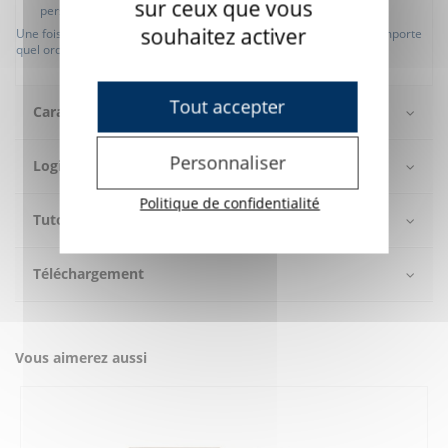
sur ceux que vous
personnes n'ayant pas de précision dans les mouvements
souhaitez activer
Une fois les réglages sauvegardé, vous pouvez le brancher sur n'importe
quel ordinateur.
Tout accepter
Caractéristiques
Personnaliser
Logiciel
Politique de confidentialité
Tutos vidéos
Téléchargement
Vous aimerez aussi