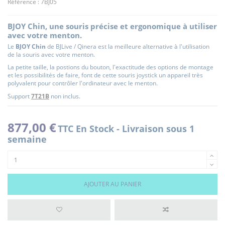
Référence :
7BJ05
BJOY Chin, une souris précise et ergonomique à utiliser
avec votre menton.
Le
BJOY Chin
de BJLive / Qinera est la meilleure alternative à l'utilisation
de la souris avec votre menton.
La petite taille, la postions du bouton, l'exactitude des options de montage
et les possibilités de faire, font de cette souris joystick un appareil très
polyvalent pour contrôler l'ordinateur avec le menton.
Support
7T21B
non inclus.
877,00 €
TTC
En Stock - Livraison sous 1
semaine
AJOUTER AU PANIER