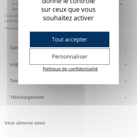
donne le contrôle
la vitesse du pointeur, l'orientation, les fonctionnalités de chaque
sur ceux que vous
bouton, etc.
Tous les paramètres sont enregistrés dans l'appareil afin que vous
souhaitez activer
puissiez les prendre avec vous partout où vous allez.
Périphérique Plug&Play compatible avec Windows, MacOs et Linux.
Tout accepter
Caractéristiques
Personnaliser
Logiciel
Politique de confidentialité
Tutos vidéos
Téléchargement
Vous aimerez aussi