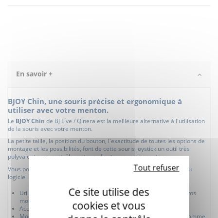
En savoir +
BJOY Chin, une souris précise et ergonomique à
utiliser avec votre menton.
Le
BJOY Chin
de BJ Live / Qinera est la meilleure alternative à l'utilisation
de la souris avec votre menton.
La petite taille, la position du bouton, l'exactitude de toutes les options de
montage et les possibilités, font de cette souris joystick un outil très
polyvalent pour contrôler votre ordinateur avec le menton.
Tout refuser
Vous pourrez personnaliser les réglages selon vos besoins grâce au
logiciel BJOY pour :
Ce site utilise des
Utiliser votre souris de manière précise et ergonomique avec vos
mouvements de tête
cookies et vous
Accéder à vos applications préférées facilement
Modifier les caractéristiques de fonctionnement de la souris, comme