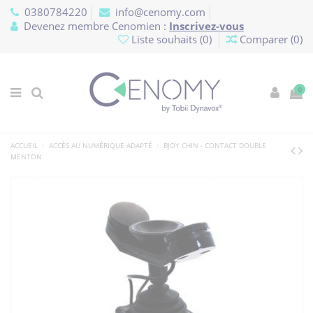
Panneau de gestion des cookies
0380784220
info@cenomy.com
Devenez membre Cenomien :
Inscrivez-vous
Liste souhaits (
0
)
Comparer (
0
)
0
ACCUEIL
ACCÈS AU NUMÉRIQUE ADAPTÉ
BJOY CHIN - CONTACT DOUBLE
MENTON