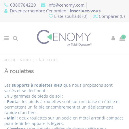
Panneau de gestion des cookies
0380784220
info@cenomy.com
Devenez membre Cenomien :
Inscrivez-vous
Liste souhaits (
0
)
Comparer (
0
)
0
ACCUEIL
SUPPORTS
À ROULETTES
À roulettes
Les
supports à roulettes RHD
que nous proposons sont
variés et se déclinent :
En 3 gammes de pieds de sol :
- Penta
: les pieds à roulettes sont sur une base en étoile et
permettent un faible encombrement et un déplacement
rapide d'un tiers.
- Mini
: deux roulettes sur un socle en métal arrondi compact
pour tenir les appareils légers.
- Classique
: deux pieds solides de chaque côté pour