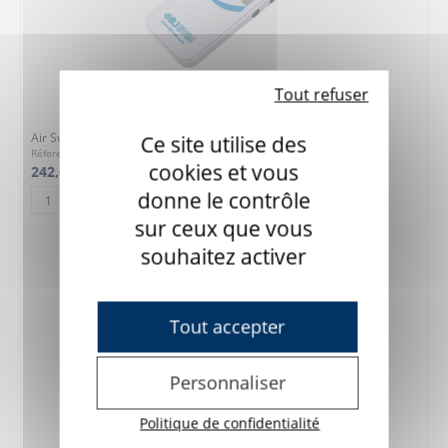
Tout refuser
Air Switch - interface 2 contacteurs Bluetooth
Ce site utilise des
Réference : 7BJ136
cookies et vous
242,00 €
donne le contrôle
AJOUTER AU PANIER
sur ceux que vous
souhaitez activer
Tout accepter
Personnaliser
Politique de confidentialité