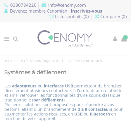
Panneau de gestion des cookies
0380784220
info@cenomy.com
Devenez membre Cenomien :
Inscrivez-vous
Liste souhaits (
0
)
Comparer (
0
)
0
ACCUEIL
ACCÈS AU NUMÉRIQUE ADAPTÉ
SYSTÈMES À DÉFILEMENT
Systèmes à défilement
Les
adaptateurs
ou
interfaces USB
permettent de brancher
directement plusieurs contacteurs à l'ordinateur ou tablette,
et ainsi retrouver les fonctionnalités d'une souris classique
traditionnelle (
par défilement
).
Plusieurs solutions sont proposées pour répondre à vos
besoins, allant d'un branchement de
2 à 8 contacteurs
pour
augmenter les actions requises, en
USB
ou
Bluetooth
en
fonction de votre appareil.