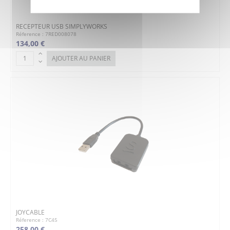
RECEPTEUR USB SIMPLYWORKS
Réference : 7RED008078
134,00 €
AJOUTER AU PANIER
JOYCABLE
Réference : 7C45
258,00 €