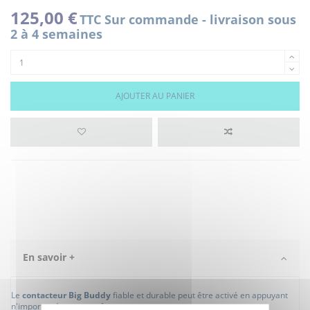
125,00 €
TTC
Sur commande - livraison sous
2 à 4 semaines
AJOUTER AU PANIER
En savoir +
Le
contacteur Big Buddy
fiable et durable peut être activé en appuyant
n'importe où sur sa surface.