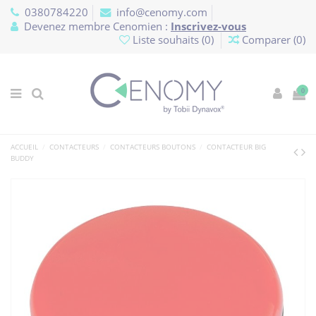
Panneau de gestion des cookies
0380784220
info@cenomy.com
Devenez membre Cenomien :
Inscrivez-vous
Liste souhaits (
0
)
Comparer (
0
)
0
ACCUEIL
CONTACTEURS
CONTACTEURS BOUTONS
CONTACTEUR BIG
BUDDY