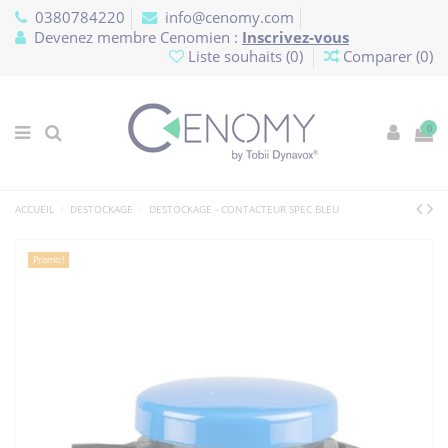
Panneau de gestion des cookies
0380784220
info@cenomy.com
Devenez membre Cenomien :
Inscrivez-vous
Liste souhaits (
0
)
Comparer (
0
)
0
ACCUEIL
DESTOCKAGE
DESTOCKAGE - CONTACTEUR SPEC BLEU
Promo !