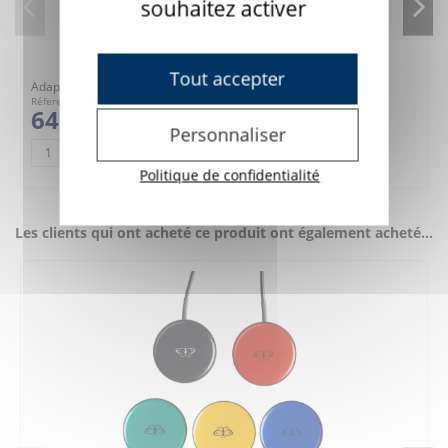
souhaitez activer
Tout accepter
Adaptateur RHD Contacteur BUDDY/SPEC/CANDY
Réference : 7R31
64,00 €
Personnaliser
AJOUTER AU PANIER
Politique de confidentialité
Les clients qui ont acheté ce produit ont également acheté...