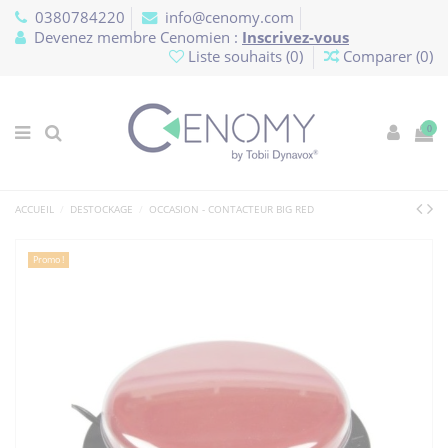
Panneau de gestion des cookies
0380784220
info@cenomy.com
Devenez membre Cenomien :
Inscrivez-vous
Liste souhaits (
0
)
Comparer (
0
)
0
ACCUEIL
DESTOCKAGE
OCCASION - CONTACTEUR BIG RED
Promo !