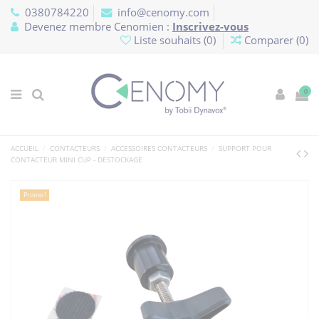
Panneau de gestion des cookies
0380784220
info@cenomy.com
Devenez membre Cenomien :
Inscrivez-vous
Liste souhaits (
0
)
Comparer (
0
)
0
ACCUEIL
CONTACTEURS
ACCESSOIRES CONTACTEURS
SUPPORT POUR
CONTACTEUR MINI CUP - DESTOCKAGE
Promo !