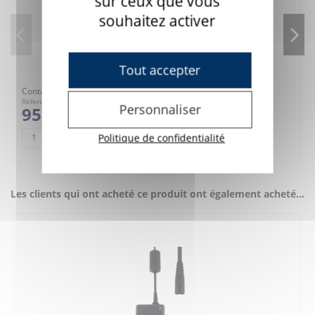
sur ceux que vous
souhaitez activer
Tout accepter
Contacteur Jelly Bean Twist
Réference : 7C40
Personnaliser
95,00 €
Politique de confidentialité
AJOUTER AU PANIER
Les clients qui ont acheté ce produit ont également acheté...