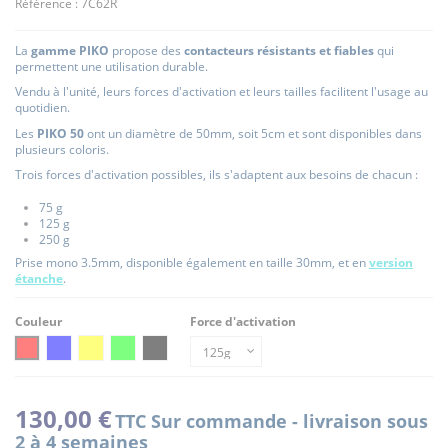
Référence :
7C62R
La
gamme PIKO
propose des
contacteurs résistants et fiables
qui
permettent une utilisation durable.
Vendu à l'unité, leurs forces d'activation et leurs tailles facilitent l'usage au
quotidien.
Les
PIKO 50
ont un diamètre de 50mm, soit 5cm et sont disponibles dans
plusieurs coloris.
Trois forces d'activation possibles, ils s'adaptent aux besoins de chacun :
75 g
125 g
250 g
Prise mono 3.5mm, disponible également en taille 30mm, et en
version
étanche
.
Couleur
Force d'activation
ROUGE
BLEU
JAUNE
VERT
NOIR
130,00 €
TTC
Sur commande - livraison sous
2 à 4 semaines