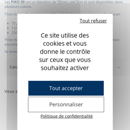
Les
PIKO 50
ont un diamètre de 50mm, soit 5cm et sont disponibles dans
plusieurs coloris.
Trois forces d'activation possibles, ils s'adaptent aux besoins de chacun :
Tout refuser
75 g
125 g
250 g
Ce site utilise des
Prise mono 3.5mm, disponible également en taille 30mm, et en version
cookies et vous
étanche.
donne le contrôle
Ils émettent un clic sonore une fois activés.
sur ceux que vous
souhaitez activer
Caractéristiques
Tout accepter
Vous aimerez aussi
Personnaliser
Politique de confidentialité