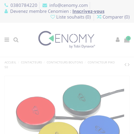
Panneau de gestion des cookies
0380784220
info@cenomy.com
Devenez membre Cenomien :
Inscrivez-vous
Liste souhaits (
0
)
Comparer (
0
)
0
ACCUEIL
CONTACTEURS
CONTACTEURS BOUTONS
CONTACTEUR PIKO
50