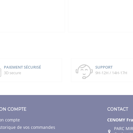
PAIEMENT SÉCURISÉ
SUPPORT
3D secure
9H-12H / 14H-17H
ON COMPTE
CONTACT
n compte
CENOMY Fra
storique de vos commandes
PARC MIR