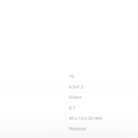
10
4.5x1.3
Filaire
0.7
45 x 13 x 20 mm
Pression