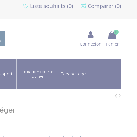
Liste souhaits (
0
)
Comparer (
0
)
0
Connexion
Panier
Location courte
upports
Destockage
durée
léger