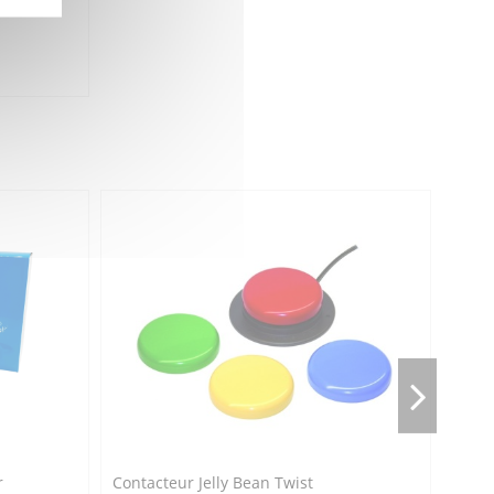
r
Contacteur Jelly Bean Twist
Cont