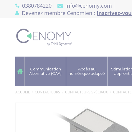
Panneau de gestion des cookies
0380784220
info@cenomy.com
Devenez membre Cenomien :
Inscrivez-vou
Communication
Accès au
Stimulation
Alternative (CAA)
numérique adapté
apprenti
ACCUEIL
CONTACTEURS
CONTACTEURS SPÉCIAUX
CONTACTE