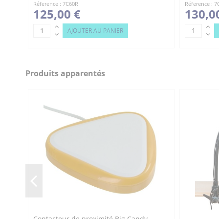
Réference : 7C60R
Réference : 
125,00 €
130,0
AJOUTER AU PANIER
Produits apparentés
Contacteur de proximité Big Candy