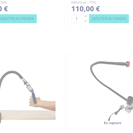
7C62R
Réference : 7T92
0 €
110,00 €
AJOUTER AU PANIER
AJOUTER AU PANIER
En rupture