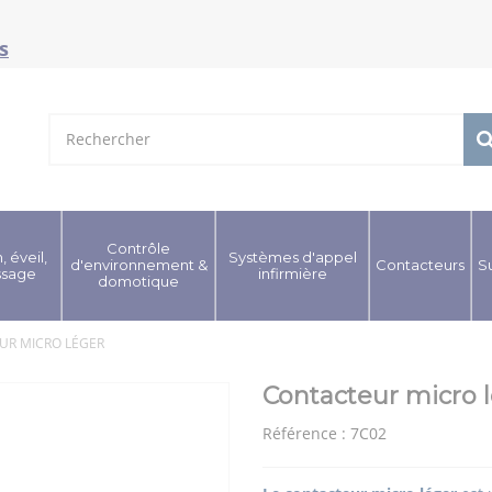
s
Contrôle
, éveil,
Systèmes d'appel
d'environnement &
Contacteurs
S
ssage
infirmière
domotique
UR MICRO LÉGER
Contacteur micro 
Référence :
7C02