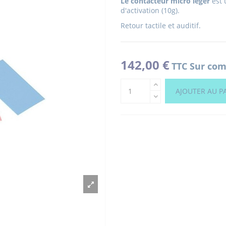
Le contacteur micro léger
est 
d'activation (10g).
Retour tactile et auditif.
142,00 €
TTC
Sur com
AJOUTER AU P