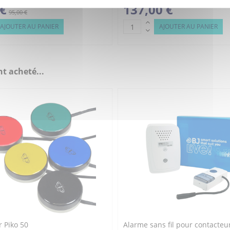
 €
137,00 €
95,00 €
AJOUTER AU PANIER
AJOUTER AU PANIER
t acheté...
 Piko 50
Alarme sans fil pour contacteu