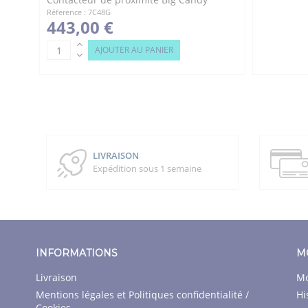
Réference : 7C48G
443,00 €
AJOUTER AU PANIER
LIVRAISON
Expédition sous 1 semaine
INFORMATIONS
M
Livraison
Mo
Mentions légales et Politiques confidentialité /
Hi
Cookies