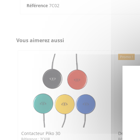
Référence
7C02
Vous aimerez aussi
Promo !
Contacteur Piko 30
Destockag
Réference : 7C60R
Réference : 