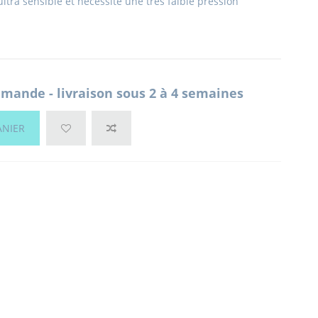
ultra sensible et nécessite une très faible pression
mande - livraison sous 2 à 4 semaines
ANIER