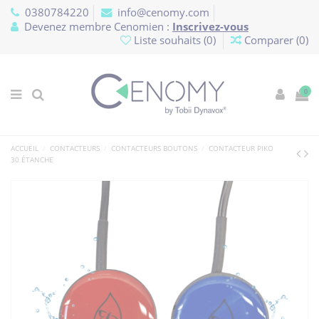
Panneau de gestion des cookies
0380784220
info@cenomy.com
Devenez membre Cenomien :
Inscrivez-vous
Liste souhaits (
0
)
Comparer (
0
)
0
ACCUEIL
CONTACTEURS
CONTACTEURS BOUTONS
CONTACTEUR PIKO
30 ÉTANCHE