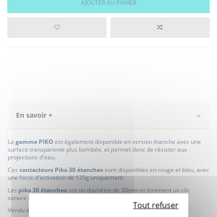
AJOUTER AU PANIER
En savoir +
La
gamme PIKO
est également disponible en version étanche avec une
surface transparente plus bombée, et permet donc de résister aux
projections d'eau.
Ces
contacteurs Piko 30 étanches
sont disponibles en rouge et bleu, avec
une force d'activation de 125g uniquement.
Les
piko 30 étanches
ont un diamètre de 30mm et émettent un clic
sonore lorsque l'on presse sur le bouton.
Tout refuser
Vendu à l'unité.