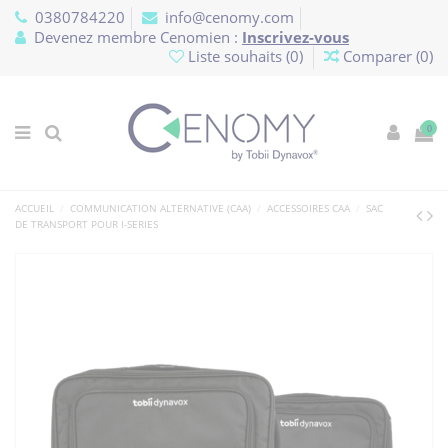
Panneau de gestion des cookies
0380784220
info@cenomy.com
Devenez membre Cenomien :
Inscrivez-vous
Liste souhaits (
0
)
Comparer (
0
)
0
ACCUEIL
COMMUNICATION ALTERNATIVE (CAA)
ACCESSOIRES CAA
SAC
DE TRANSPORT POUR I-SERIES