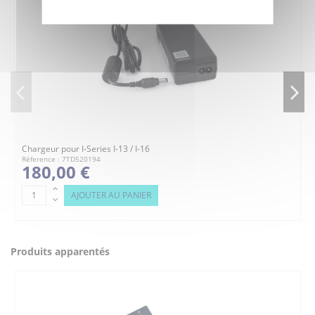
Chargeur pour I-Series I-13 / I-16
Réference : 7TD520194
180,00 €
AJOUTER AU PANIER
Produits apparentés