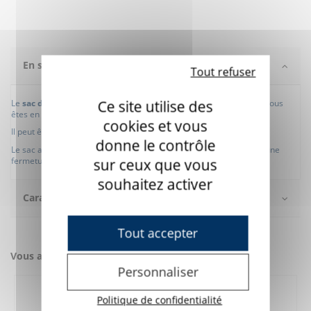
En savoir +
Tout refuser
Ce site utilise des
Le
sac de transport pour I-Series
protège votre appareil lorsque vous
êtes en déplacement.
cookies et vous
Il peut être porté comme un sac à dos ou via une poignée.
donne le contrôle
Le sac a des compartiments latéraux et peut être fermé à l'aide d'une
fermeture éclair. Compatible avec I-13 / I-15 / I-16.
sur ceux que vous
souhaitez activer
Caractéristiques
Tout accepter
Vous aimerez aussi
Personnaliser
Politique de confidentialité