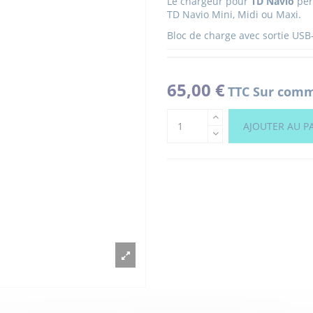
Le chargeur pour
TD Navio
perm
TD Navio Mini, Midi ou Maxi.
Bloc de charge avec sortie USB
65,00 €
TTC
Sur comma
AJOUTER AU P