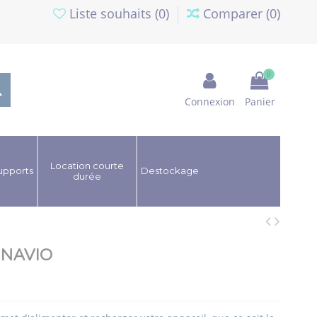
Liste souhaits (
0
)
Comparer (
0
)
0
Connexion
Panier
Location courte
upports
Destockage
durée
 NAVIO