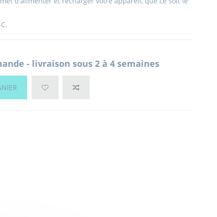
et d'alimenter et recharger votre appareil, que ce soit le
-C.
nde - livraison sous 2 à 4 semaines
ANIER