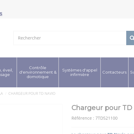
s
Contrôle
, éveil,
Systèmes d'appel
d'environnement &
Contacteurs
S
ssage
infirmière
domotique
AA
CHARGEUR POUR TD NAVIO
Chargeur pour TD
Référence :
7TD521100