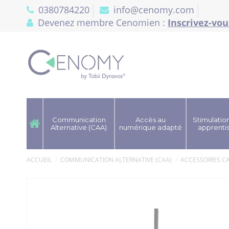
Panneau de gestion des cookies
0380784220
info@cenomy.com
Devenez membre Cenomien :
Inscrivez-vou
Communication
Accès au
Stimulation
Alternative (CAA)
numérique adapté
apprenti
ACCUEIL
COMMUNICATION ALTERNATIVE (CAA)
ACCESSOIRES C