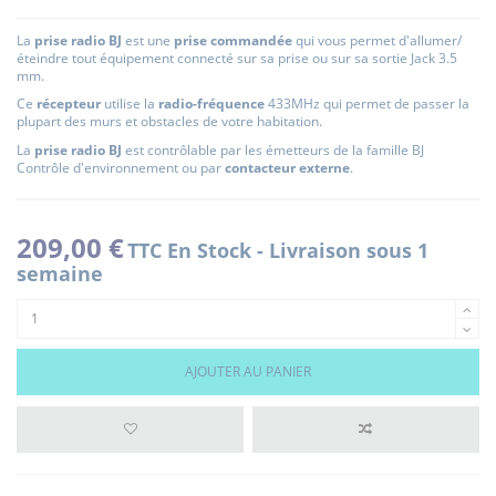
La
prise radio BJ
est une
prise commandée
qui vous permet d'allumer/
éteindre tout équipement connecté sur sa prise ou sur sa sortie Jack 3.5
mm.
Ce
récepteur
utilise la
radio-fréquence
433MHz qui permet de passer la
plupart des murs et obstacles de votre habitation.
La
prise radio BJ
est contrôlable par les émetteurs de la famille BJ
Contrôle d'environnement ou par
contacteur externe
.
209,00 €
TTC
En Stock - Livraison sous 1
semaine
AJOUTER AU PANIER