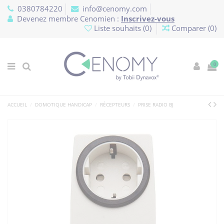
Panneau de gestion des cookies
0380784220
info@cenomy.com
Devenez membre Cenomien :
Inscrivez-vous
Liste souhaits (
0
)
Comparer (
0
)
0
ACCUEIL
DOMOTIQUE HANDICAP
RÉCEPTEURS
PRISE RADIO BJ