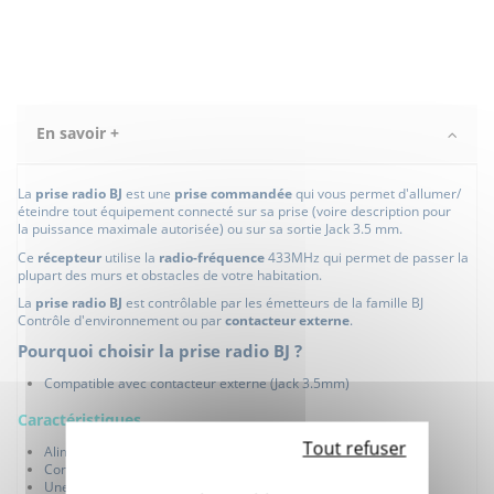
En savoir +
La
prise radio BJ
est une
prise commandée
qui vous permet d'allumer/
éteindre tout équipement connecté sur sa prise (voire description pour
la puissance maximale autorisée) ou sur sa sortie Jack 3.5 mm.
Ce
récepteur
utilise la
radio-fréquence
433MHz qui permet de passer la
plupart des murs et obstacles de votre habitation.
La
prise radio BJ
est contrôlable par les émetteurs de la famille BJ
Contrôle d'environnement ou par
contacteur externe
.
Pourquoi choisir la prise radio BJ ?
Compatible avec contacteur externe (Jack 3.5mm)
Caractéristiques
Tout refuser
Alimentation : 230 V AC
Contrôlable par onde radio (émetteurs de la gamme BJ)
Une entrée et une sortie JAck 3.5mm mono (femelle)