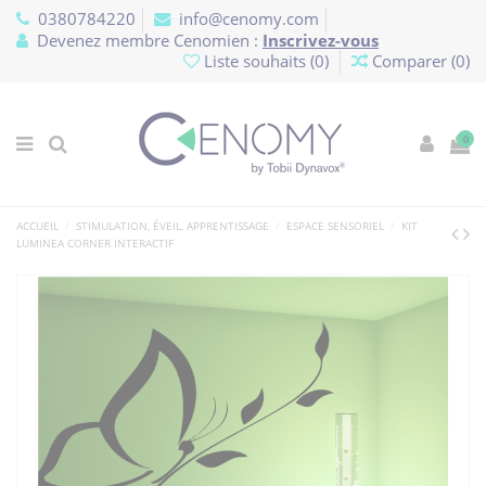
Panneau de gestion des cookies
0380784220
info@cenomy.com
Devenez membre Cenomien :
Inscrivez-vous
Liste souhaits (
0
)
Comparer (
0
)
0
ACCUEIL
STIMULATION, ÉVEIL, APPRENTISSAGE
ESPACE SENSORIEL
KIT
LUMINEA CORNER INTERACTIF