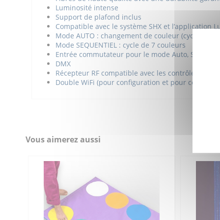
Luminosité intense
Support de plafond inclus
Compatible avec le système SHX et l’application 
Mode AUTO : changement de couleur (cycle) sans
Mode SEQUENTIEL : cycle de 7 couleurs
Entrée commutateur pour le mode Auto, Séquentie
DMX
Récepteur RF compatible avec les contrôleurs SH
Double WiFi (pour configuration et pour connexion 
Fontaine Luminea - Fiche produit
Salle sensorielle
Télécharger (300.02k)
Référence
7BJSHX-LDFIB
Fontaine Luminea - Manuel
Vous aimerez aussi
Télécharger (568.81k)