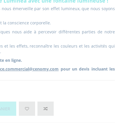
e Luminea avec une fontaine lumineuse !
s
nous émerveille par son effet lumineux, que nous soyons
t la conscience corporelle.
tiques nous aide à percevoir différentes parties de notre
s et les effets, reconnaître les couleurs et les activités qui
n.
te en ligne.
ice.commercial@cenomy.com
pour un devis incluant les
ANIER