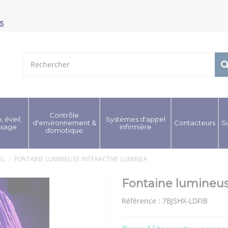
s
Contrôle
, éveil,
Systèmes d'appel
d'environnement &
Contacteurs
S
ssage
infirmière
domotique
EL
FONTAINE LUMINEUSE INTERACTIVE LUMINEA
Fontaine lumineus
Référence :
7BJSHX-LDFIB