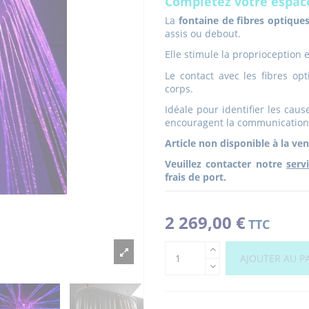
Complétez votre espac
La
fontaine de fibres
optique
assis ou debout.
Elle stimule la proprioception e
Le contact avec les fibres op
corps.
Idéale pour identifier les cause
encouragent la communicatio
Article non disponible à la ven
Veuillez contacter notre
serv
frais de port.
2 269,00 €
TTC
AJOUTER AU P