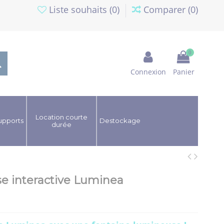
Liste souhaits (
0
)
Comparer (
0
)
0
Connexion
Panier
Location courte
upports
Destockage
durée
e interactive Luminea