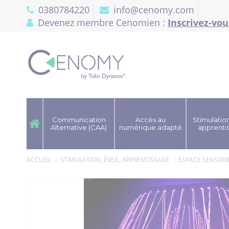
Panneau de gestion des cookies
0380784220
info@cenomy.com
Devenez membre Cenomien :
Inscrivez-vou
Communication
Accès au
Stimulation
Alternative (CAA)
numérique adapté
apprenti
ACCUEIL
STIMULATION, ÉVEIL, APPRENTISSAGE
ESPACE SENSORI