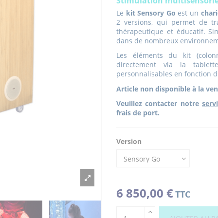
Stimulation multisensorie
Le
kit Sensory Go
est un
char
2 versions, qui permet de t
thérapeutique et éducatif. Simp
dans de nombreux environneme
Les éléments du kit (colonn
directement via la tablet
personnalisables en fonction du
Article non disponible à la ven
Veuillez contacter notre
serv
frais de port.
Version
6 850,00 €
TTC