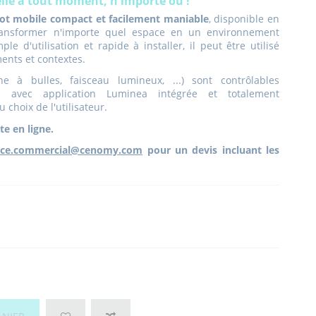
lle à tout moment, n'importe où !
iot mobile compact et facilement maniable
, disponible en
ransformer n'importe quel espace en un environnement
le d'utilisation et rapide à installer, il peut être utilisé
nts et contextes.
e à bulles, faisceau lumineux, ...) sont contrôlables
te avec application Luminea intégrée et totalement
 choix de l'utilisateur.
te en ligne.
ice.commercial@cenomy.com
pour un devis incluant les