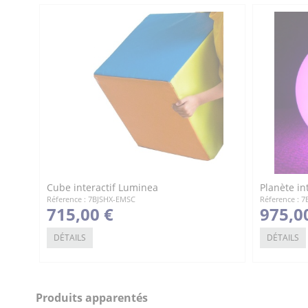
Manuel - Sensory Go FR
Télécharger (863.09k)
Cube interactif Luminea
Planète in
Réference : 7BJSHX-EMSC
Réference : 
715,00 €
975,0
DÉTAILS
DÉTAILS
Produits apparentés