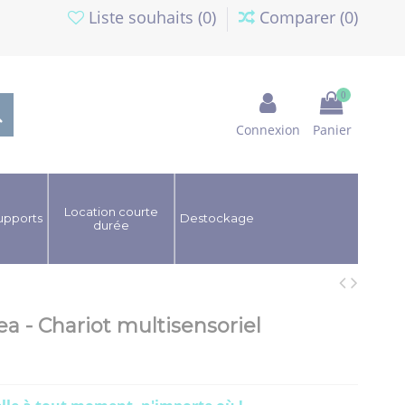
Liste souhaits (
0
)
Comparer (
0
)
0
Connexion
Panier
Location courte
upports
Destockage
durée
 - Chariot multisensoriel