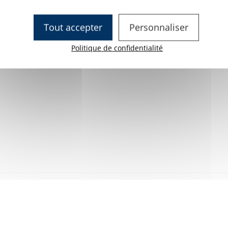
 de plusieurs éléments en simultané)
Tout accepter
Personnaliser
s
Politique de confidentialité
?
Chariot avec colonne à bulles : 4
Eléments intéractifs