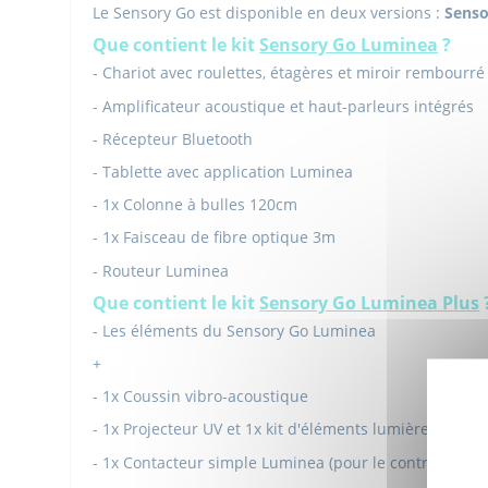
Le Sensory Go est disponible en deux versions :
Senso
Que contient le kit
Sensory Go Luminea
?
- Chariot avec roulettes, étagères et miroir rembourré
- Amplificateur acoustique et haut-parleurs intégrés
- Récepteur Bluetooth
- Tablette avec application Luminea
- 1x Colonne à bulles 120cm
- 1x Faisceau de fibre optique 3m
- Routeur Luminea
Que contient le kit
Sensory Go Luminea Plus
- Les éléments du Sensory Go Luminea
+
- 1x Coussin vibro-acoustique
- 1x Projecteur UV et 1x kit d'éléments lumière UV
- 1x Contacteur simple Luminea (pour le contrôle d'u