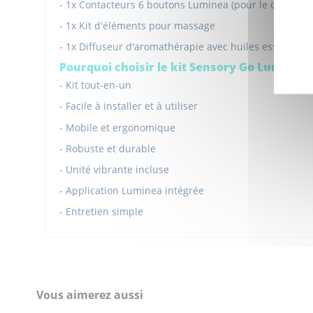
- 1x Contacteurs 6 boutons Luminea (pour le contrôle
- 1x Kit d'éléments pour massage
- 1x Diffuseur d'aromathérapie avec huiles essentielle
Pourquoi choisir le kit Sensory Go Luminea 
- Kit tout-en-un
- Facile à installer et à utiliser
- Mobile et ergonomique
- Robuste et durable
- Unité vibrante incluse
- Application Luminea intégrée
- Entretien simple
Sensory Go - Fiche Produit
Dimensions (cm)
Télécharger (401.66k)
Salle sensorielle
Sensory Go avec App Luminea FR
Vous aimerez aussi
Référence
7BJSHX-SGL
Télécharger (2.4M)