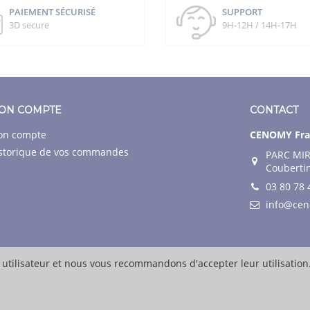
PAIEMENT SÉCURISÉ
SUPPORT
3D secure
9H-12H / 14H-17H
ON COMPTE
CONTACT
n compte
CENOMY Fra
storique de vos commandes
PARC MIR
Couberti
03 80 78 
info@ce
 utilisateur et nous vous recommandons d'accepter leur utilisation