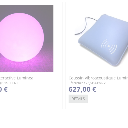
teractive Luminea
Coussin vibroacoustique Lumi
7BJSHX-LPLNT
Réference : 7BJSHX-EMCV
0 €
627,00 €
DÉTAILS