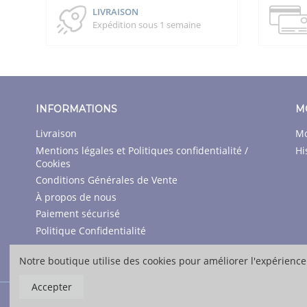
LIVRAISON
Expédition sous 1 semaine
INFORMATIONS
M
Livraison
Mo
Mentions légales et Politiques confidentialité /
Hi
Cookies
Conditions Générales de Vente
À propos de nous
Paiement sécurisé
Politique Confidentialité
Contactez-nous
Notre boutique utilise des cookies pour améliorer l'expérience
Accepter
© Copyright CENOMY |
Agence SEO
Escalade SEO