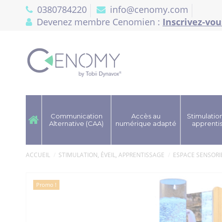
Panneau de gestion des cookies
0380784220
info@cenomy.com
Devenez membre Cenomien :
Inscrivez-vou
Communication
Accès au
Stimulation
Alternative (CAA)
numérique adapté
apprenti
ACCUEIL
STIMULATION, ÉVEIL, APPRENTISSAGE
ESPACE SENSORI
Promo !