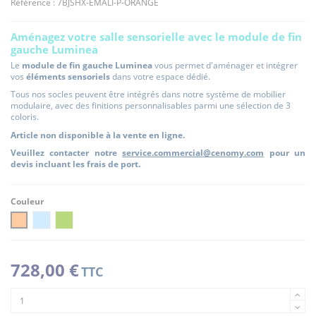
Référence :
7BJSHX-EMALI-P-ORANGE
Aménagez votre salle sensorielle avec le module de fin
gauche Luminea
Le
module de fin gauche Luminea
vous permet d'aménager et intégrer
vos
éléments sensoriels
dans votre espace dédié.
Tous nos socles peuvent être intégrés dans notre système de mobilier
modulaire, avec des finitions personnalisables parmi une sélection de 3
coloris.
Article non disponible à la vente en ligne.
Veuillez contacter notre
service.commercial@cenomy.com
pour un
devis incluant les frais de port.
Couleur
ORANGE
BLEU CIEL
PISTACHE
728,00 €
TTC