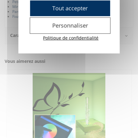
Petit miroir (7BJSHX-EEPR) : 115 x 86 cm
Miroir en acrylique 3 mm
Tout accepter
Panneau arrière en bois 8 mm
Fixation murale par crochet et vis (non fournis)
Personnaliser
Caractéristiques
Politique de confidentialité
Vous aimerez aussi