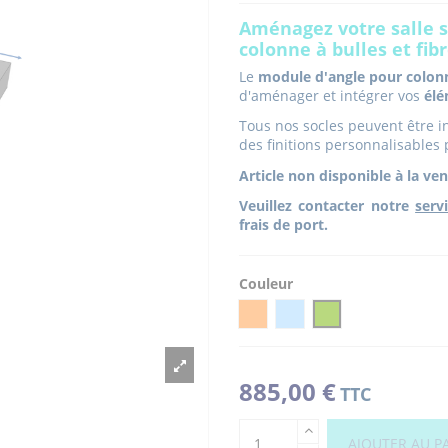
Aménagez votre salle s
colonne à bulles et fi
Le
module d'angle pour colonn
d'aménager et intégrer vos
élé
Tous nos socles peuvent être i
des finitions personnalisables 
Article non disponible à la ven
Veuillez contacter notre
serv
frais de port.
Couleur
ORANGE
BLEU CIEL
PISTACHE
885,00 €
TTC
AJOUTER AU P