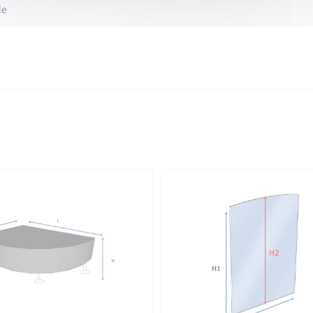
le
40
110
110
Modules