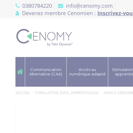
Panneau de gestion des cookies
0380784220
info@cenomy.com
Devenez membre Cenomien :
Inscrivez-vou
Communication
Accès au
Stimulation
Alternative (CAA)
numérique adapté
apprenti
ACCUEIL
STIMULATION, ÉVEIL, APPRENTISSAGE
ESPACE SENSORI