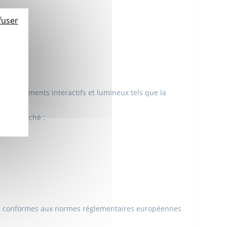
fuser
des éléments interactifs et lumineux tels que la
s du marché :
s et conformes aux normes réglementaires européennes