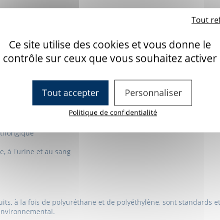
Tout re
r les situations à risque d'anxiété
ges
Ce site utilise des cookies et vous donne le
contrôle sur ceux que vous souhaitez activer
partir d'activités de cause à effet
ttent de réaliser des aménagements personnalisés, et d'intégrer 
Tout accepter
Personnaliser
Politique de confidentialité
a sont conçus pour répondre aux normes exigences les plus élevée
ntifongique
e, à l'urine et au sang
its, à la fois de polyuréthane et de polyéthylène, sont standard
t environnemental.