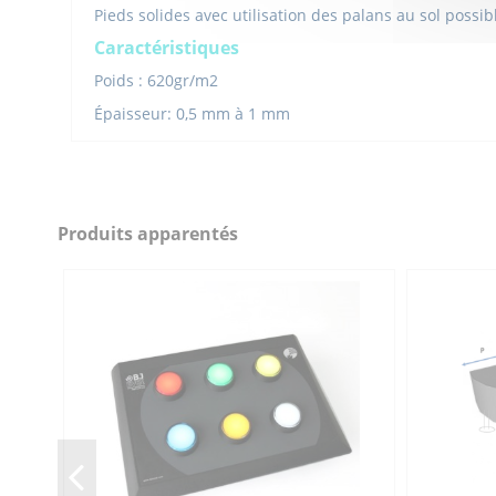
Pieds solides avec utilisation des palans au sol possib
Caractéristiques
Poids : 620gr/m2
Épaisseur: 0,5 mm à 1 mm
Hauteur (cm)
Largeur (cm)
Profondeur (cm)
Produits apparentés
Salle sensorielle
Référence
7BJSHX-LEMBCTF-PISTACHE