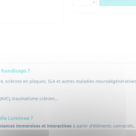
e handicaps ?
re, sclérose en plaques, SLA et autres maladies neurodégénératives
(AVC), traumatisme crânien...
elle Luminea ?
iances immersives et interactives
à partir d'éléments connectés