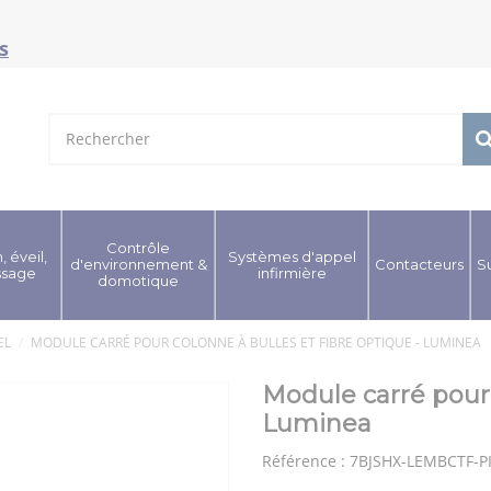
s
Contrôle
, éveil,
Systèmes d'appel
d'environnement &
Contacteurs
S
ssage
infirmière
domotique
EL
MODULE CARRÉ POUR COLONNE À BULLES ET FIBRE OPTIQUE - LUMINEA
Module carré pour 
Luminea
Référence :
7BJSHX-LEMBCTF-P