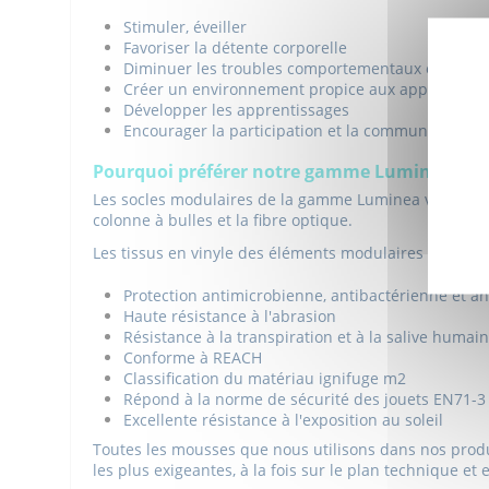
Stimuler, éveiller
Favoriser la détente corporelle
Diminuer les troubles comportementaux et préveni
Créer un environnement propice aux apprentissa
Développer les apprentissages
Encourager la participation et la communication à 
Pourquoi préférer notre gamme Luminea ?
Les socles modulaires de la gamme Luminea vous perme
colonne à bulles et la fibre optique.
Les tissus en vinyle des éléments modulaires Lumine
Protection antimicrobienne, antibactérienne et a
Haute résistance à l'abrasion
Résistance à la transpiration et à la salive humain
Conforme à REACH
Classification du matériau ignifuge m2
Répond à la norme de sécurité des jouets EN71-3
Excellente résistance à l'exposition au soleil
Toutes les mousses que nous utilisons dans nos produ
les plus exigeantes, à la fois sur le plan technique e