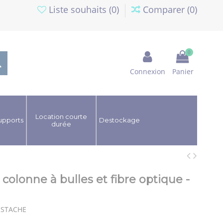
Liste souhaits (
0
)
Comparer (
0
)
0
Connexion
Panier
Location courte
upports
Destockage
durée
colonne à bulles et fibre optique -
ISTACHE