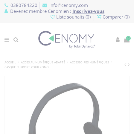
Panneau de gestion des cookies
0380784220
info@cenomy.com
Devenez membre Cenomien :
Inscrivez-vous
Liste souhaits (
0
)
Comparer (
0
)
0
ACCUEIL
ACCÈS AU NUMÉRIQUE ADAPTÉ
ACCESSOIRES NUMÉRIQUES
CASQUE SUPPORT POUR ZONO