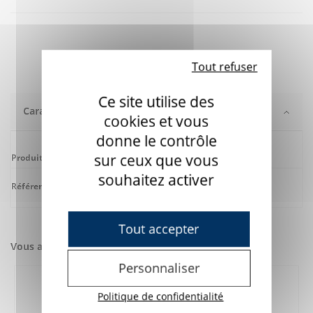
Tout refuser
Ce site utilise des
Caractéristiques
cookies et vous
donne le contrôle
sur ceux que vous
Produit apparenté
Zono 1 et 2
souhaitez activer
Référence
7H7501
Tout accepter
Vous aimerez aussi
Personnaliser
Politique de confidentialité