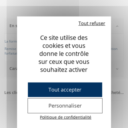
Tout refuser
En savoir +
Ce site utilise des
La forme des gommettes peut être différente de la photo.
cookies et vous
Remise appliquée achat internet pour compenser les Frais d'expédition
donne le contrôle
forfaitaire.
sur ceux que vous
souhaitez activer
Caractéristiques
Tout accepter
Les clients qui ont acheté ce produit ont également acheté...
Personnaliser
Politique de confidentialité