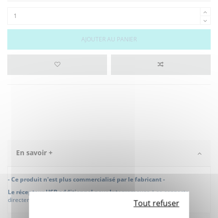
AJOUTER AU PANIER
En savoir +
- Ce produit n'est plus commercialisé par le fabricant -
Le récepteur USB additionnel pour Integramouse +
se connecte
directement sur port USB d'un ordinateur.
Tout refuser