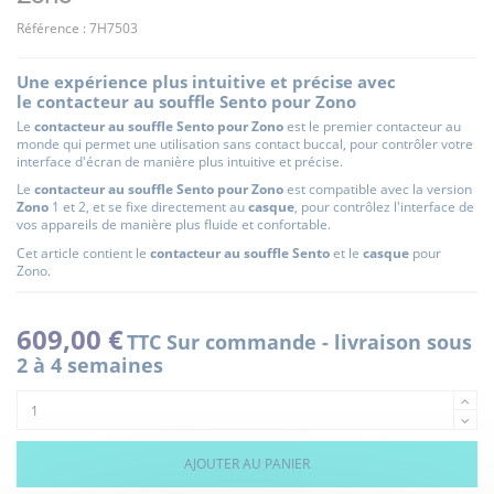
Référence :
7H7503
Une expérience plus intuitive et précise avec
le contacteur au souffle Sento pour Zono
Le
c
ontacteur au souffle Sento pour Zono
est le premier contacteur au
monde qui permet une utilisation sans contact buccal, pour contrôler votre
interface d'écran de manière plus intuitive et précise.
Le
c
ontacteur au souffle Sento pour Zono
est compatible avec la version
Zono
1 et 2, et se fixe directement au
casque
, pour c
ontrôlez l'interface de
vos appareils de manière plus fluide et confortable.
Cet article contient le
contacteur au souffle Sento
et le
casque
pour
Zono.
609,00 €
TTC
Sur commande - livraison sous
2 à 4 semaines
AJOUTER AU PANIER