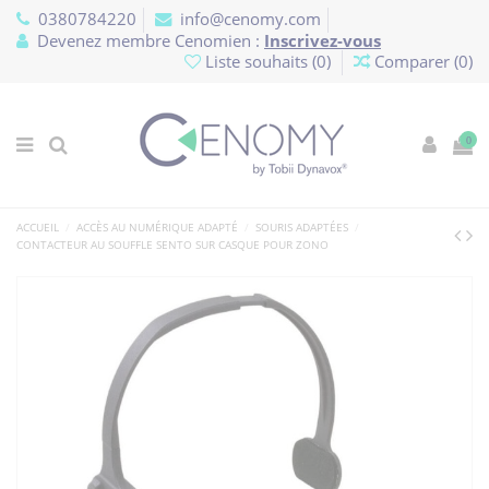
Panneau de gestion des cookies
0380784220
info@cenomy.com
Devenez membre Cenomien :
Inscrivez-vous
Liste souhaits (
0
)
Comparer (
0
)
0
ACCUEIL
ACCÈS AU NUMÉRIQUE ADAPTÉ
SOURIS ADAPTÉES
CONTACTEUR AU SOUFFLE SENTO SUR CASQUE POUR ZONO