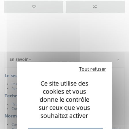
En savoir +
Tout refuser
Le seul contacteur 100% hygiénique
Ce site utilise des
Pas d'embouts buccaux internes
Permet de partager un appareil entre plusieurs utilisateurs
cookies et vous
Technologie de capteur unique
donne le contrôle
Réponse bouffée instantanée
sur ceux que vous
Coordination œil-bouche-écran hautement raffinée
souhaitez activer
Normes et conformité
Conformité CE, FCC